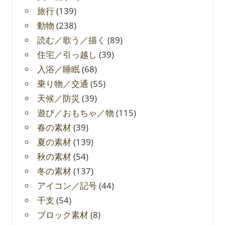
旅行
(139)
動物
(238)
読む／歌う／描く
(89)
住宅／引っ越し
(39)
入浴／睡眠
(68)
乗り物／交通
(55)
天候／防災
(39)
遊び／おもちゃ／物
(115)
春の素材
(39)
夏の素材
(139)
秋の素材
(54)
冬の素材
(137)
アイコン／記号
(44)
干支
(54)
ブロック素材
(8)