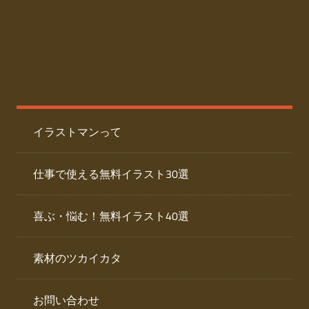
た
人
ai
物
デ
ー
イ
タ
を
ラ
ダ
イラストマンって
ウ
ス
ン
ト
ロ
仕事で使える無料イラスト30選
ー
専
ド
喜ぶ・悩む！無料イラスト40選
で
門
き
素材のツカイカタ
サ
る
人
イ
物
お問い合わせ