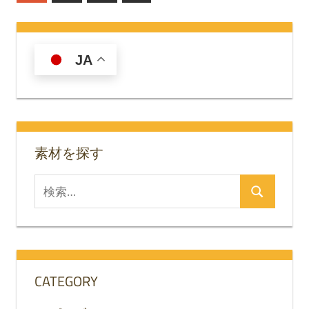
の
稿
記
の
事
JA
ペ
ー
ジ
送
素材を探す
り
検
検
索
索
対
象:
CATEGORY