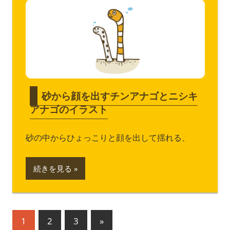
砂から顔を出すチンアナゴとニシキ
アナゴのイラスト
砂の中からひょっこりと顔を出して揺れる、
続きを見る
投
次
1
2
3
»