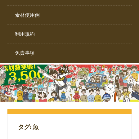
イ
ト。
ラ
素材使用例
ス
ト
利用規約
専
門
サ
免責事項
イ
ト。
タグ:
魚