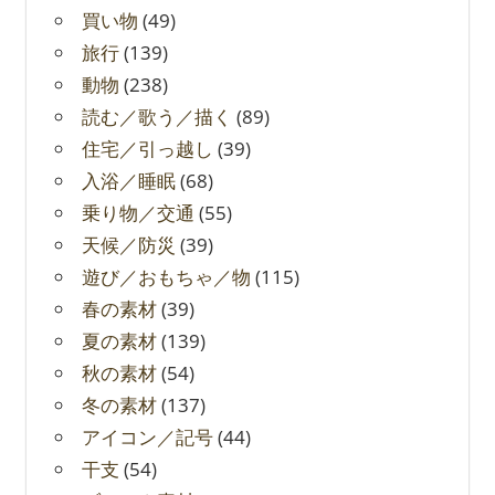
買い物
(49)
旅行
(139)
動物
(238)
読む／歌う／描く
(89)
住宅／引っ越し
(39)
入浴／睡眠
(68)
乗り物／交通
(55)
天候／防災
(39)
遊び／おもちゃ／物
(115)
春の素材
(39)
夏の素材
(139)
秋の素材
(54)
冬の素材
(137)
アイコン／記号
(44)
干支
(54)