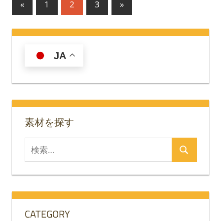
投
前
次
«
1
2
3
»
の
の
稿
記
記
の
事
事
JA
ペ
ー
ジ
送
素材を探す
り
検
検
索
索
対
象:
CATEGORY