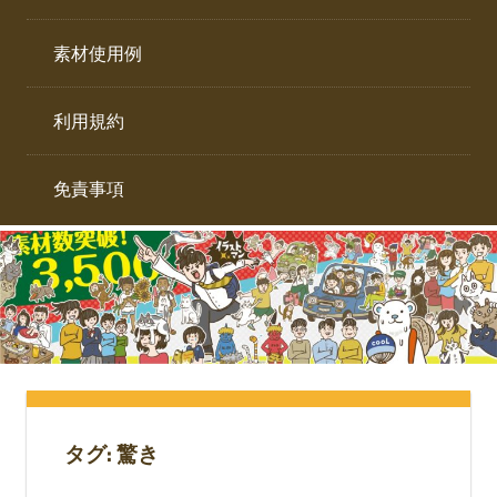
イ
ト。
ラ
素材使用例
ス
ト
利用規約
専
門
サ
免責事項
イ
ト。
タグ:
驚き