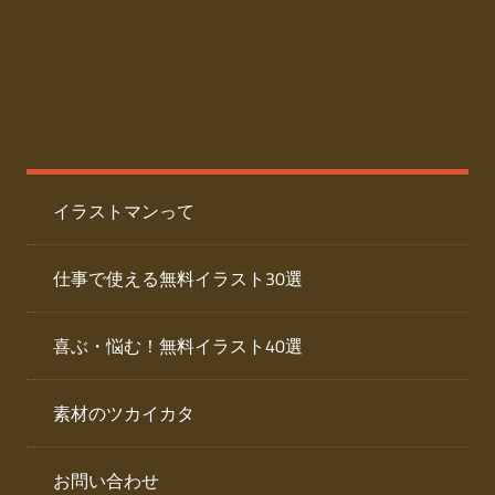
た
人
ai
物
デ
ー
イ
タ
を
ラ
ダ
イラストマンって
ウ
ス
ン
ト
ロ
仕事で使える無料イラスト30選
ー
専
ド
喜ぶ・悩む！無料イラスト40選
で
門
き
素材のツカイカタ
サ
る
人
イ
物
お問い合わせ