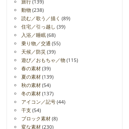
旅行
(139)
動物
(238)
読む／歌う／描く
(89)
住宅／引っ越し
(39)
入浴／睡眠
(68)
乗り物／交通
(55)
天候／防災
(39)
遊び／おもちゃ／物
(115)
春の素材
(39)
夏の素材
(139)
秋の素材
(54)
冬の素材
(137)
アイコン／記号
(44)
干支
(54)
ブロック素材
(8)
変な素材
(230)