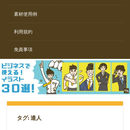
イ
ト。
ラ
素材使用例
ス
ト
利用規約
専
門
サ
免責事項
イ
ト。
タグ:
達人