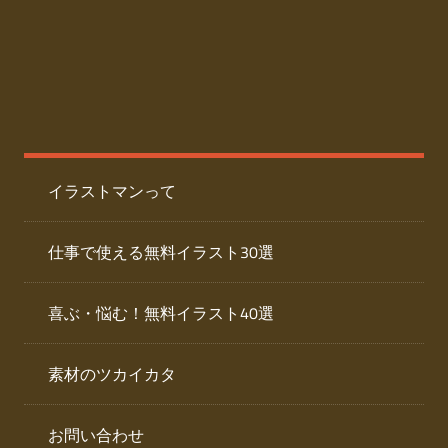
た
人
ai
物
デ
ー
イ
タ
を
ラ
ダ
イラストマンって
ウ
ス
ン
ト
ロ
仕事で使える無料イラスト30選
ー
専
ド
喜ぶ・悩む！無料イラスト40選
で
門
き
素材のツカイカタ
サ
る
人
イ
物
お問い合わせ