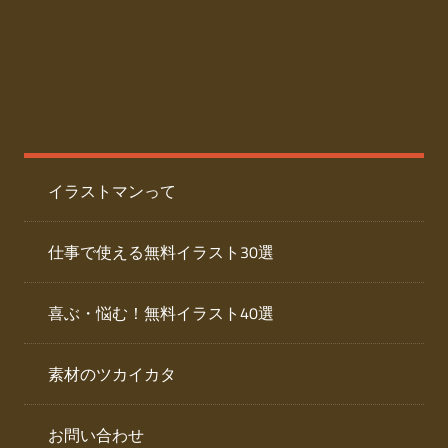
た
人
ai
物
デ
ー
イ
タ
を
ラ
ダ
イラストマンって
ウ
ス
ン
ト
ロ
仕事で使える無料イラスト30選
ー
専
ド
喜ぶ・悩む！無料イラスト40選
で
門
き
素材のツカイカタ
サ
る
人
イ
物
お問い合わせ