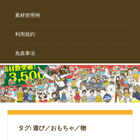
イ
ト。
ラ
素材使用例
ス
ト
利用規約
専
門
サ
免責事項
イ
ト。
タグ:
遊び／おもちゃ／物