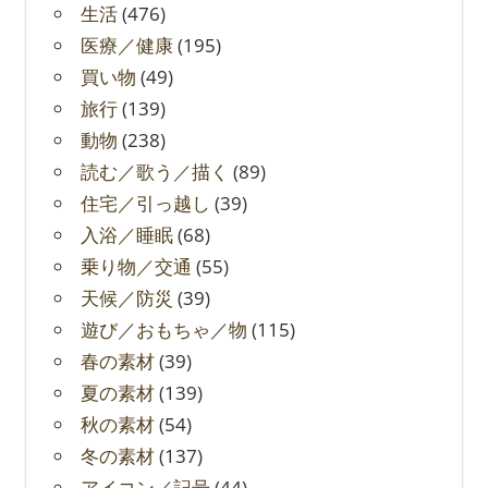
生活
(476)
医療／健康
(195)
買い物
(49)
旅行
(139)
動物
(238)
読む／歌う／描く
(89)
住宅／引っ越し
(39)
入浴／睡眠
(68)
乗り物／交通
(55)
天候／防災
(39)
遊び／おもちゃ／物
(115)
春の素材
(39)
夏の素材
(139)
秋の素材
(54)
冬の素材
(137)
アイコン／記号
(44)