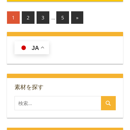
投
次
1
2
3
…
5
»
の
稿
記
の
事
JA
ペ
ー
ジ
送
素材を探す
り
検
検
索
索
対
象: