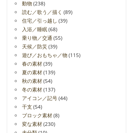
動物
(238)
読む／歌う／描く
(89)
住宅／引っ越し
(39)
入浴／睡眠
(68)
乗り物／交通
(55)
天候／防災
(39)
遊び／おもちゃ／物
(115)
春の素材
(39)
夏の素材
(139)
秋の素材
(54)
冬の素材
(137)
アイコン／記号
(44)
干支
(54)
ブロック素材
(8)
変な素材
(230)
未分類
(10)