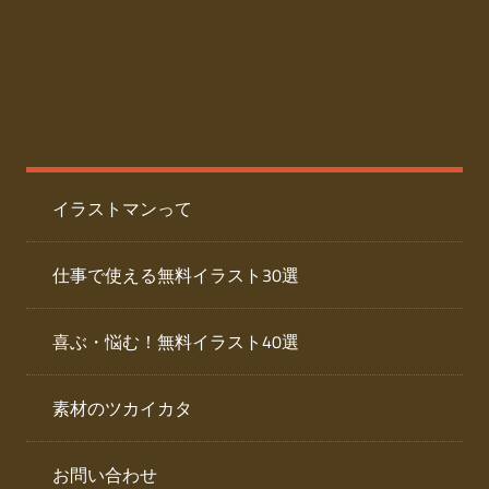
た
人
ai
物
デ
ー
イ
タ
を
ラ
ダ
イラストマンって
ウ
ス
ン
ト
ロ
仕事で使える無料イラスト30選
ー
専
ド
喜ぶ・悩む！無料イラスト40選
で
門
き
素材のツカイカタ
サ
る
人
イ
物
お問い合わせ