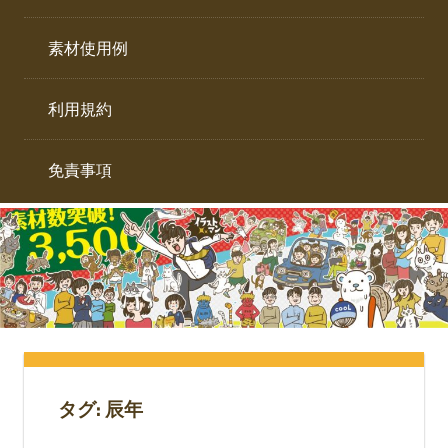
イ
ト。
ラ
素材使用例
ス
ト
利用規約
専
門
サ
免責事項
イ
ト。
タグ:
辰年