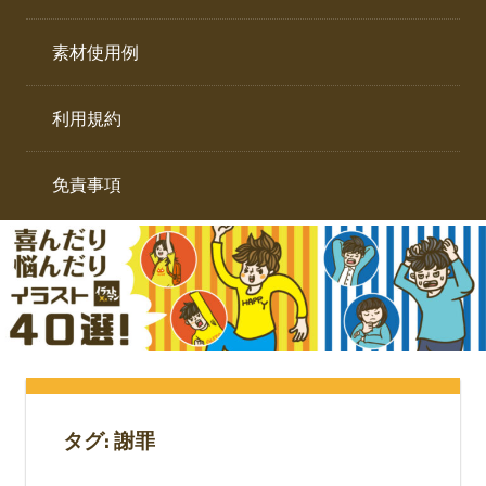
イ
ト。
ラ
素材使用例
ス
ト
利用規約
専
門
サ
免責事項
イ
ト。
タグ:
謝罪