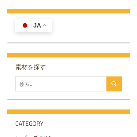
の
稿
記
の
事
JA
ペ
ー
ジ
送
素材を探す
り
検
検
索
索
対
象:
CATEGORY