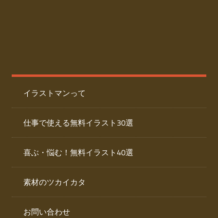
た
人
ai
物
デ
ー
イ
タ
を
ラ
ダ
イラストマンって
ウ
ス
ン
ト
ロ
仕事で使える無料イラスト30選
ー
専
ド
喜ぶ・悩む！無料イラスト40選
で
門
き
素材のツカイカタ
サ
る
人
イ
物
お問い合わせ