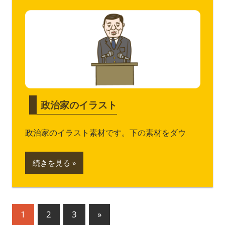
政治家のイラスト
政治家のイラスト素材です。下の素材をダウ
続きを見る
投
次
1
2
3
»