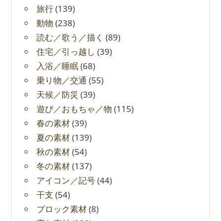
旅行
(139)
動物
(238)
読む／歌う／描く
(89)
住宅／引っ越し
(39)
入浴／睡眠
(68)
乗り物／交通
(55)
天候／防災
(39)
遊び／おもちゃ／物
(115)
春の素材
(39)
夏の素材
(139)
秋の素材
(54)
冬の素材
(137)
アイコン／記号
(44)
干支
(54)
ブロック素材
(8)