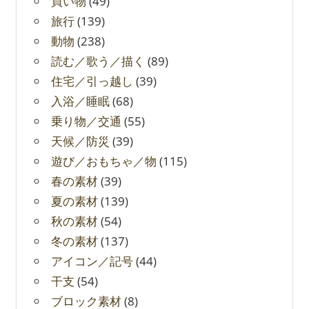
買い物
(49)
旅行
(139)
動物
(238)
読む／歌う／描く
(89)
住宅／引っ越し
(39)
入浴／睡眠
(68)
乗り物／交通
(55)
天候／防災
(39)
遊び／おもちゃ／物
(115)
春の素材
(39)
夏の素材
(139)
秋の素材
(54)
冬の素材
(137)
アイコン／記号
(44)
干支
(54)
ブロック素材
(8)