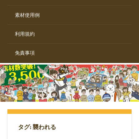
イ
ト。
ラ
素材使用例
ス
ト
利用規約
専
門
サ
免責事項
イ
ト。
タグ:
襲われる