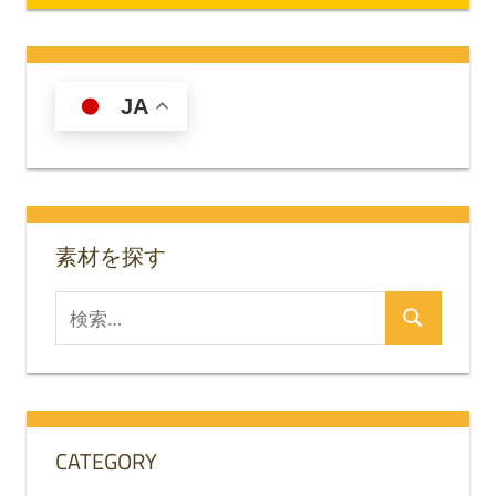
JA
素材を探す
検
検
索
索
対
象:
CATEGORY