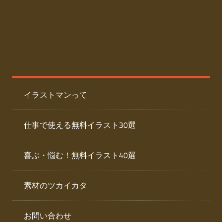
た
人
ai
物
デ
ー
イ
タ
を
ラ
ダ
イラストマンって
ウ
ス
ン
ト
ロ
仕事で使える無料イラスト30選
ー
専
ド
喜ぶ・悩む！無料イラスト40選
で
門
き
素材のツカイカタ
サ
る
人
イ
物
お問い合わせ