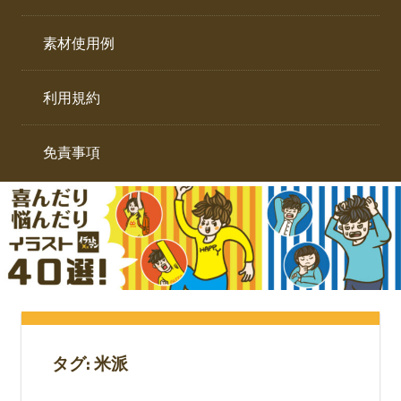
イ
ト。
ラ
素材使用例
ス
ト
利用規約
専
門
サ
免責事項
イ
ト。
タグ:
米派