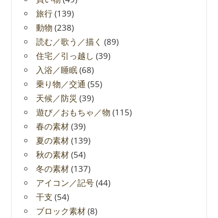
旅行
(139)
動物
(238)
読む／歌う／描く
(89)
住宅／引っ越し
(39)
入浴／睡眠
(68)
乗り物／交通
(55)
天候／防災
(39)
遊び／おもちゃ／物
(115)
春の素材
(39)
夏の素材
(139)
秋の素材
(54)
冬の素材
(137)
アイコン／記号
(44)
干支
(54)
ブロック素材
(8)