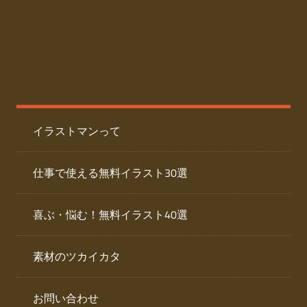
た
人
ai
物
デ
ー
イ
タ
を
ラ
ダ
イラストマンって
ウ
ス
ン
ト
ロ
仕事で使える無料イラスト30選
ー
専
ド
喜ぶ・悩む！無料イラスト40選
で
門
き
素材のツカイカタ
サ
る
人
イ
物
お問い合わせ