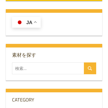
JA
素材を探す
検
検
索
索
対
象:
CATEGORY