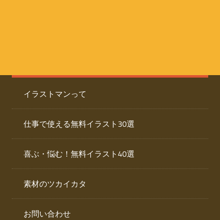
た
人
ai
物
デ
ー
イ
タ
を
ラ
ダ
イラストマンって
ウ
ス
ン
ト
ロ
仕事で使える無料イラスト30選
ー
専
ド
喜ぶ・悩む！無料イラスト40選
で
門
き
素材のツカイカタ
サ
る
人
イ
物
お問い合わせ