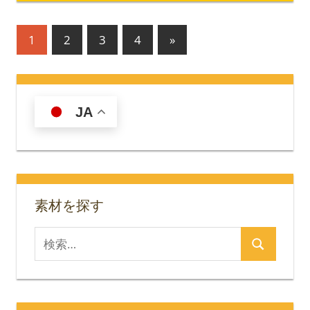
投
次
1
2
3
4
»
の
稿
記
の
事
JA
ペ
ー
ジ
送
素材を探す
り
検
検
索
索
対
象: