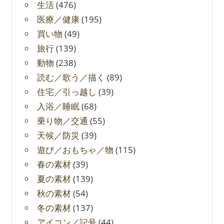
生活
(476)
医療／健康
(195)
買い物
(49)
旅行
(139)
動物
(238)
読む／歌う／描く
(89)
住宅／引っ越し
(39)
入浴／睡眠
(68)
乗り物／交通
(55)
天候／防災
(39)
遊び／おもちゃ／物
(115)
春の素材
(39)
夏の素材
(139)
秋の素材
(54)
冬の素材
(137)
アイコン／記号
(44)