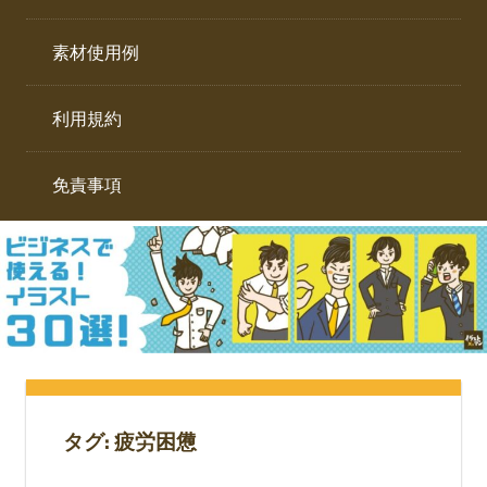
イ
ト。
ラ
素材使用例
ス
ト
利用規約
専
門
サ
免責事項
イ
ト。
タグ:
疲労困憊