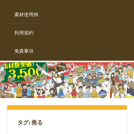
イ
ト。
ラ
素材使用例
ス
ト
利用規約
専
門
サ
免責事項
イ
ト。
タグ:
焦る