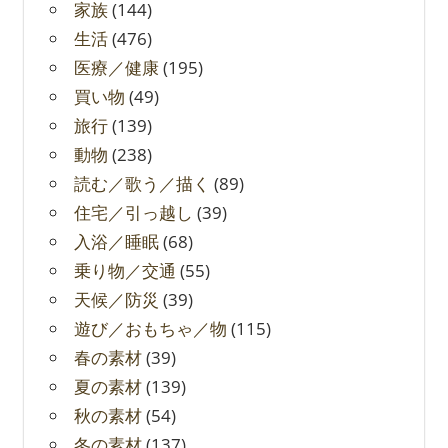
家族
(144)
生活
(476)
医療／健康
(195)
買い物
(49)
旅行
(139)
動物
(238)
読む／歌う／描く
(89)
住宅／引っ越し
(39)
入浴／睡眠
(68)
乗り物／交通
(55)
天候／防災
(39)
遊び／おもちゃ／物
(115)
春の素材
(39)
夏の素材
(139)
秋の素材
(54)
冬の素材
(137)