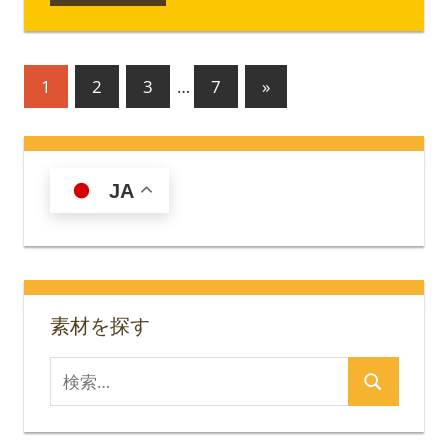
投
次
1
2
3
…
7
»
の
稿
記
の
事
JA
ペ
ー
ジ
送
素材を探す
り
検
検
索
索
対