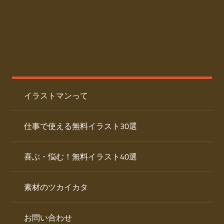
た
人
ai
物
デ
ー
イ
タ
を
ラ
ダ
イラストマンって
ウ
ス
ン
ト
ロ
仕事で使える無料イラスト30選
ー
専
ド
喜ぶ・悩む！無料イラスト40選
で
門
き
素材のツカイカタ
サ
る
人
イ
物
お問い合わせ