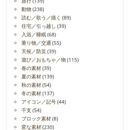
旅行
(139)
動物
(238)
読む／歌う／描く
(89)
住宅／引っ越し
(39)
入浴／睡眠
(68)
乗り物／交通
(55)
天候／防災
(39)
遊び／おもちゃ／物
(115)
春の素材
(39)
夏の素材
(139)
秋の素材
(54)
冬の素材
(137)
アイコン／記号
(44)
干支
(54)
ブロック素材
(8)
変な素材
(230)