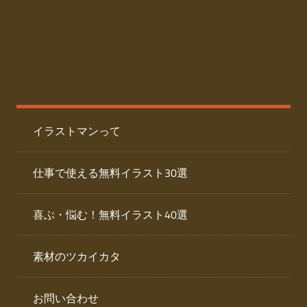
た
人
ai
物
デ
ー
イ
タ
を
ラ
ダ
イラストマンって
ウ
ス
ン
ト
ロ
仕事で使える無料イラスト30選
ー
専
ド
喜ぶ・悩む！無料イラスト40選
で
門
き
素材のツカイカタ
サ
る
人
イ
物
お問い合わせ