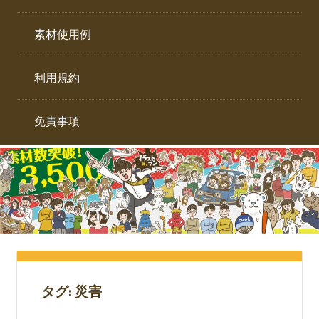
イ
ト。
ラ
素材使用例
ス
ト
利用規約
専
門
サ
免責事項
イ
ト。
タグ:
災害