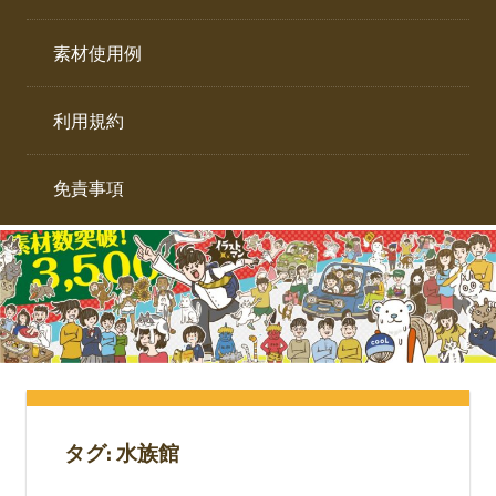
イ
ト。
ラ
素材使用例
ス
ト
利用規約
専
門
サ
免責事項
イ
ト。
タグ:
水族館