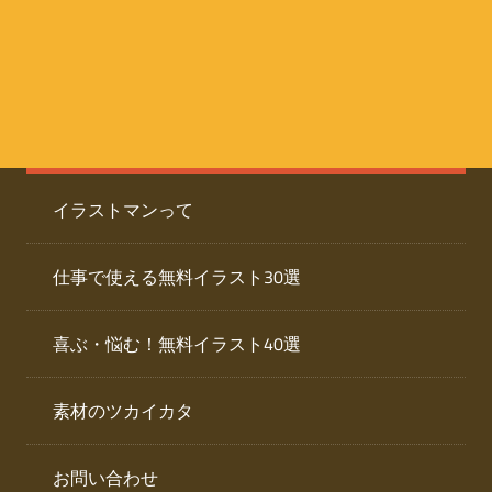
た
人
ai
物
デ
ー
イ
タ
を
ラ
ダ
イラストマンって
ウ
ス
ン
ト
ロ
仕事で使える無料イラスト30選
ー
専
ド
喜ぶ・悩む！無料イラスト40選
で
門
き
素材のツカイカタ
サ
る
人
イ
物
お問い合わせ