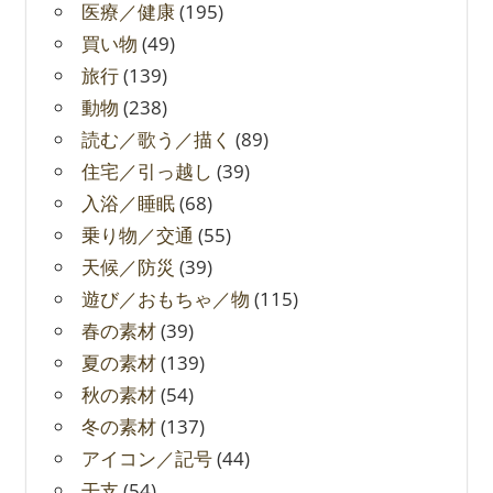
医療／健康
(195)
買い物
(49)
旅行
(139)
動物
(238)
読む／歌う／描く
(89)
住宅／引っ越し
(39)
入浴／睡眠
(68)
乗り物／交通
(55)
天候／防災
(39)
遊び／おもちゃ／物
(115)
春の素材
(39)
夏の素材
(139)
秋の素材
(54)
冬の素材
(137)
アイコン／記号
(44)
干支
(54)