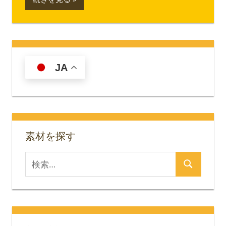
JA
素材を探す
検
検
索
索
対
象: