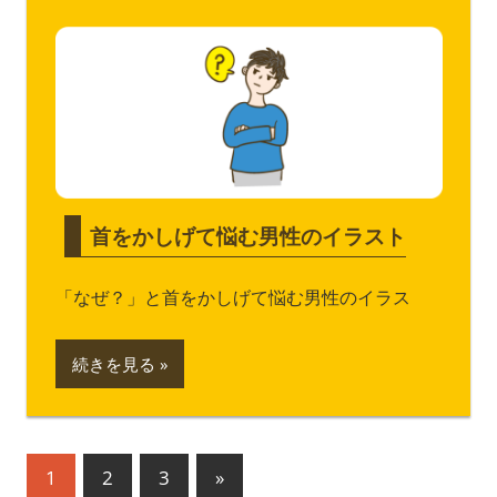
首をかしげて悩む男性のイラスト
「なぜ？」と首をかしげて悩む男性のイラス
続きを見る
投
次
1
2
3
»