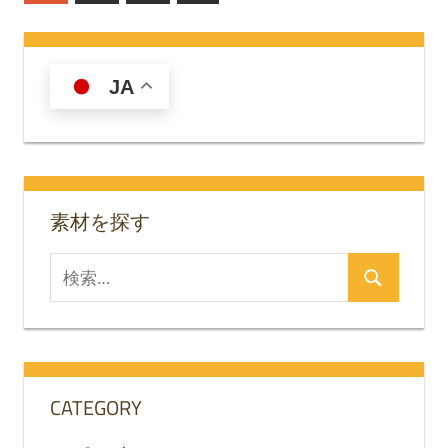
の
稿
記
の
事
JA
ペ
ー
ジ
送
素材を探す
り
検
検
索
索
対
象:
CATEGORY