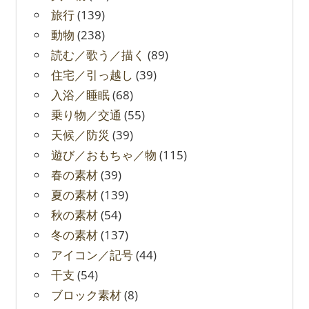
旅行
(139)
動物
(238)
読む／歌う／描く
(89)
住宅／引っ越し
(39)
入浴／睡眠
(68)
乗り物／交通
(55)
天候／防災
(39)
遊び／おもちゃ／物
(115)
春の素材
(39)
夏の素材
(139)
秋の素材
(54)
冬の素材
(137)
アイコン／記号
(44)
干支
(54)
ブロック素材
(8)