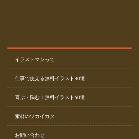
た
人
ai
物
デ
ー
イ
タ
を
ラ
ダ
イラストマンって
ウ
ス
ン
ト
ロ
仕事で使える無料イラスト30選
ー
専
ド
喜ぶ・悩む！無料イラスト40選
で
門
き
素材のツカイカタ
サ
る
人
イ
物
お問い合わせ