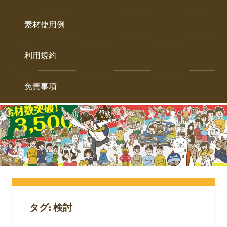
イ
ト。
ラ
素材使用例
ス
ト
利用規約
専
門
サ
免責事項
イ
ト。
タグ:
検討