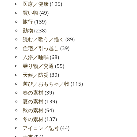
医療／健康
(195)
買い物
(49)
旅行
(139)
動物
(238)
読む／歌う／描く
(89)
住宅／引っ越し
(39)
入浴／睡眠
(68)
乗り物／交通
(55)
天候／防災
(39)
遊び／おもちゃ／物
(115)
春の素材
(39)
夏の素材
(139)
秋の素材
(54)
冬の素材
(137)
アイコン／記号
(44)
干支
(54)