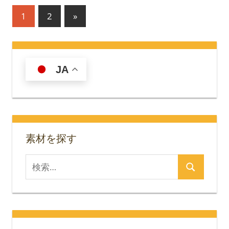
投
次
1
2
»
の
稿
記
の
事
JA
ペ
ー
ジ
送
素材を探す
り
検
検
索
索
対
象: