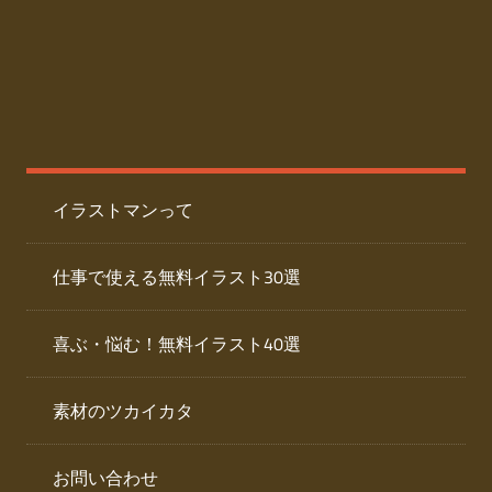
た
人
ai
物
デ
ー
イ
タ
を
ラ
ダ
イラストマンって
ウ
ス
ン
ト
ロ
仕事で使える無料イラスト30選
ー
専
ド
喜ぶ・悩む！無料イラスト40選
で
門
き
素材のツカイカタ
サ
る
人
イ
物
お問い合わせ