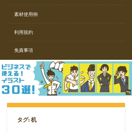
イ
ト。
ラ
素材使用例
ス
ト
利用規約
専
門
サ
免責事項
イ
ト。
タグ:
机