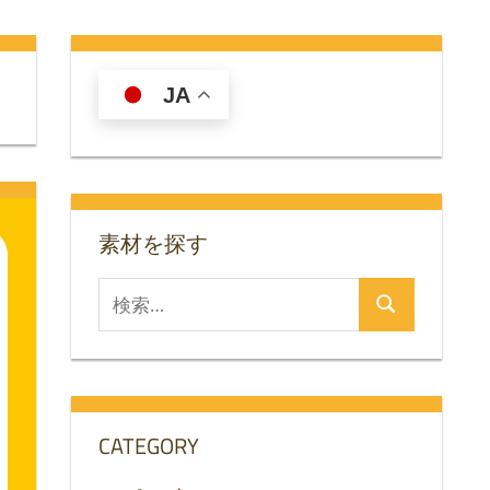
JA
素材を探す
検
検
索
索
対
象:
CATEGORY