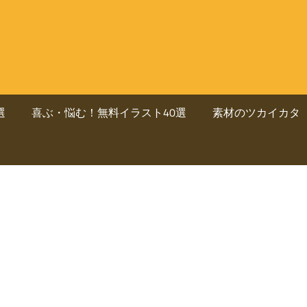
選
喜ぶ・悩む！無料イラスト40選
素材のツカイカタ