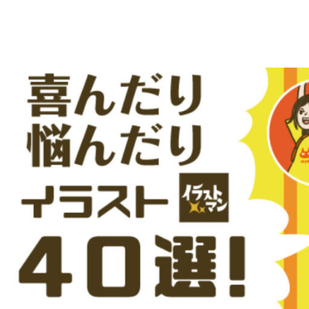
え
デ
ー
る
タ
を
人
ダ
ウ
物
ン
ロ
イ
ー
ラ
ド
で
ス
き
る
ト
人
物
専
イ
ラ