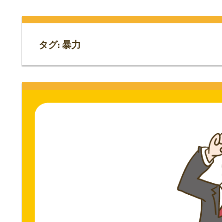
門
ス
ト
サ
専
タグ:
暴力
門
イ
サ
イ
ト。
ト。