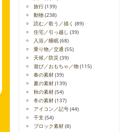
旅行
(139)
動物
(238)
読む／歌う／描く
(89)
住宅／引っ越し
(39)
入浴／睡眠
(68)
乗り物／交通
(55)
天候／防災
(39)
遊び／おもちゃ／物
(115)
春の素材
(39)
夏の素材
(139)
秋の素材
(54)
冬の素材
(137)
アイコン／記号
(44)
干支
(54)
ブロック素材
(8)