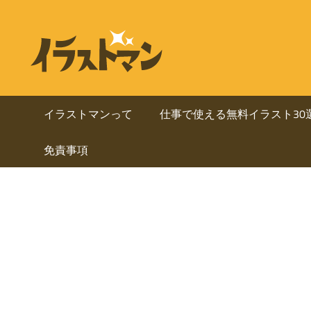
コ
ン
ビ
イ
テ
ラ
ジ
ン
ス
ト
ツ
ネ
マ
へ
イラストマンって
仕事で使える無料イラスト30
ン
ス
ス・
は
免責事項
キ
人
ッ
資
物
プ
を
料
中
心
に
と
し
使
た
ai