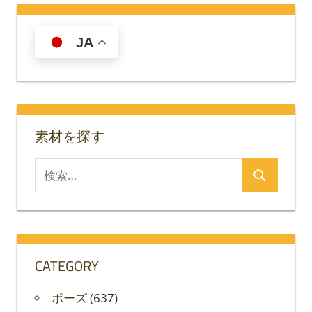
JA
素材を探す
検
検
索
索
対
象:
CATEGORY
ポーズ
(637)