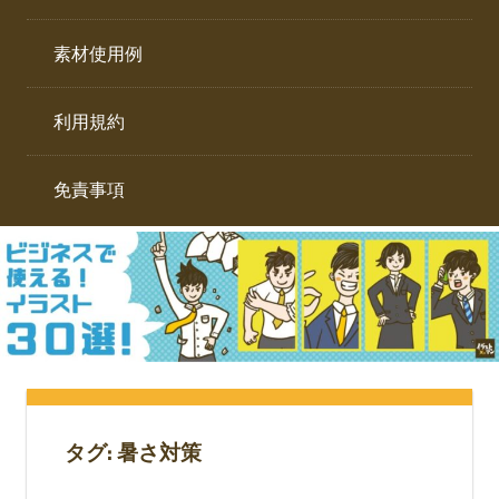
イ
ト。
ラ
素材使用例
ス
ト
利用規約
専
門
サ
免責事項
イ
ト。
タグ:
暑さ対策