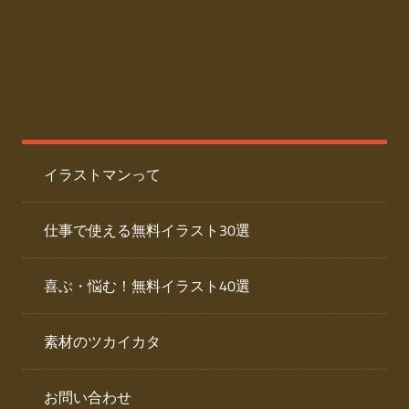
た
人
ai
物
デ
ー
イ
タ
を
ラ
ダ
イラストマンって
ウ
ス
ン
ト
ロ
仕事で使える無料イラスト30選
ー
専
ド
喜ぶ・悩む！無料イラスト40選
で
門
き
素材のツカイカタ
サ
る
人
イ
物
お問い合わせ