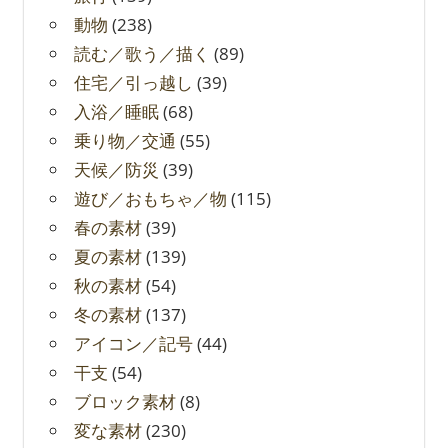
動物
(238)
読む／歌う／描く
(89)
住宅／引っ越し
(39)
入浴／睡眠
(68)
乗り物／交通
(55)
天候／防災
(39)
遊び／おもちゃ／物
(115)
春の素材
(39)
夏の素材
(139)
秋の素材
(54)
冬の素材
(137)
アイコン／記号
(44)
干支
(54)
ブロック素材
(8)
変な素材
(230)