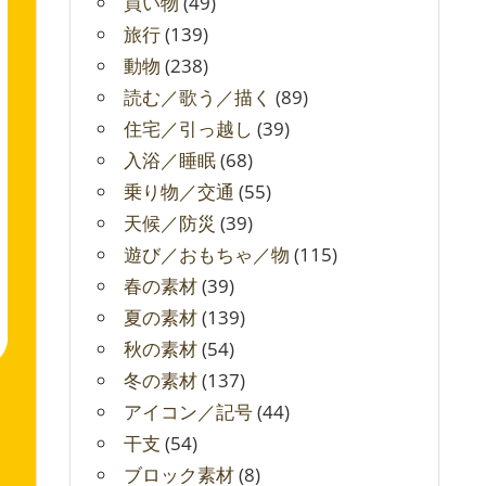
買い物
(49)
旅行
(139)
動物
(238)
読む／歌う／描く
(89)
住宅／引っ越し
(39)
入浴／睡眠
(68)
乗り物／交通
(55)
天候／防災
(39)
遊び／おもちゃ／物
(115)
春の素材
(39)
夏の素材
(139)
秋の素材
(54)
冬の素材
(137)
アイコン／記号
(44)
干支
(54)
ブロック素材
(8)