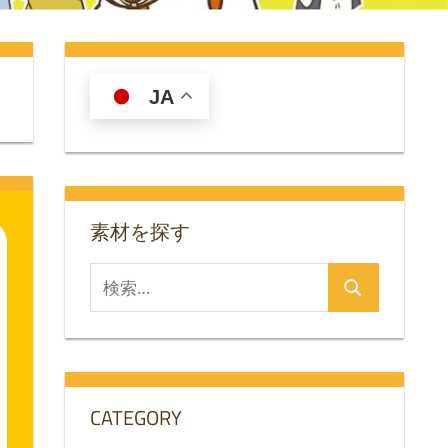
JA
素材を探す
検
検
索
索
対
象:
CATEGORY