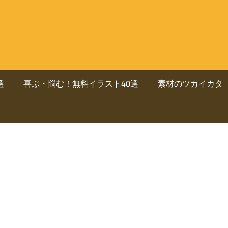
選
喜ぶ・悩む！無料イラスト40選
素材のツカイカタ