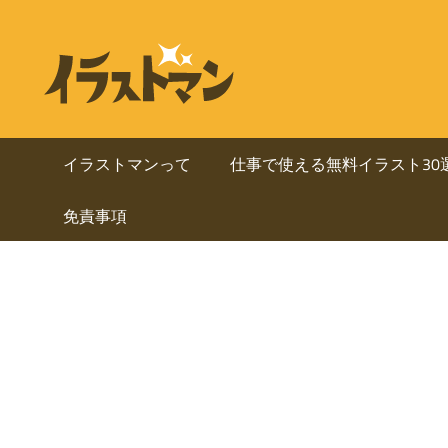
コ
ン
ビ
イ
テ
ラ
ジ
ン
ス
ト
ツ
ネ
マ
へ
イラストマンって
仕事で使える無料イラスト30
ン
ス
ス・
は
免責事項
キ
人
ッ
資
物
プ
を
料
中
心
に
と
し
使
た
ai