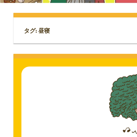
門
ス
ト
サ
専
門
タグ:
昼寝
イ
サ
イ
ト。
ト。