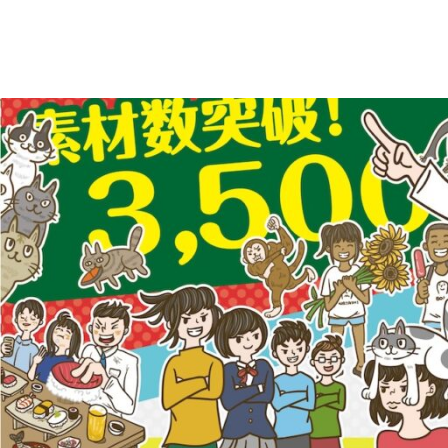
え
デ
ー
る
タ
を
人
ダ
ウ
物
ン
ロ
イ
ー
ラ
ド
で
ス
き
る
ト
人
物
専
イ
ラ