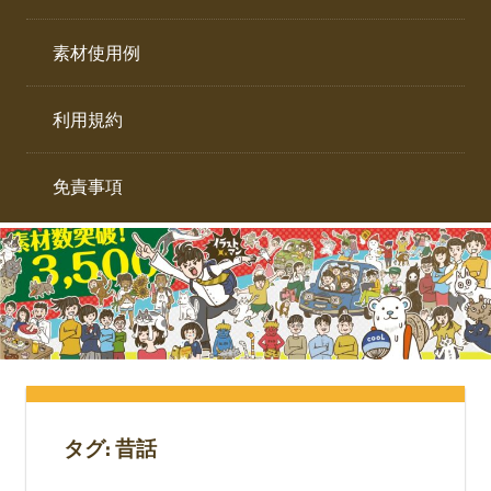
イ
ト。
ラ
素材使用例
ス
ト
利用規約
専
門
サ
免責事項
イ
ト。
タグ:
昔話