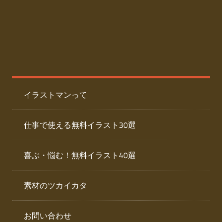
た
人
ai
物
デ
ー
イ
タ
を
ラ
ダ
イラストマンって
ウ
ス
ン
ト
ロ
仕事で使える無料イラスト30選
ー
専
ド
喜ぶ・悩む！無料イラスト40選
で
門
き
素材のツカイカタ
サ
る
人
イ
物
お問い合わせ