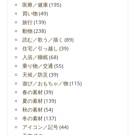
医療／健康
(195)
買い物
(49)
旅行
(139)
動物
(238)
読む／歌う／描く
(89)
住宅／引っ越し
(39)
入浴／睡眠
(68)
乗り物／交通
(55)
天候／防災
(39)
遊び／おもちゃ／物
(115)
春の素材
(39)
夏の素材
(139)
秋の素材
(54)
冬の素材
(137)
アイコン／記号
(44)