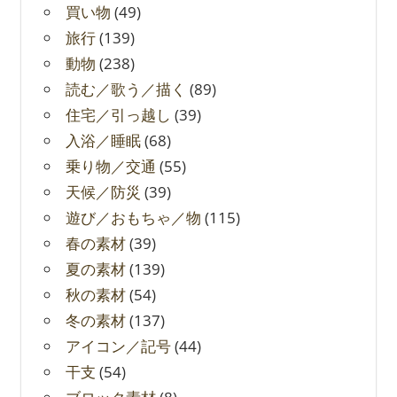
買い物
(49)
旅行
(139)
動物
(238)
読む／歌う／描く
(89)
住宅／引っ越し
(39)
入浴／睡眠
(68)
乗り物／交通
(55)
天候／防災
(39)
遊び／おもちゃ／物
(115)
春の素材
(39)
夏の素材
(139)
秋の素材
(54)
冬の素材
(137)
アイコン／記号
(44)
干支
(54)