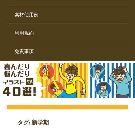
イ
ト。
ラ
素材使用例
ス
ト
利用規約
専
門
サ
免責事項
イ
ト。
タグ:
新学期