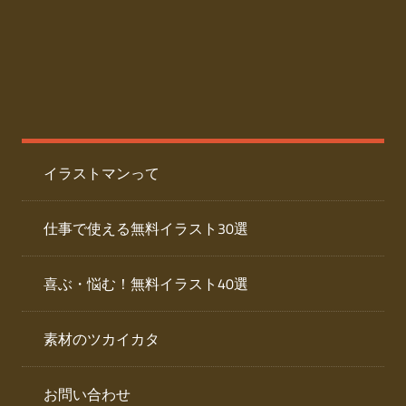
た
人
ai
物
デ
ー
イ
タ
を
ラ
ダ
イラストマンって
ウ
ス
ン
ト
ロ
仕事で使える無料イラスト30選
ー
専
ド
喜ぶ・悩む！無料イラスト40選
で
門
き
素材のツカイカタ
サ
る
人
イ
物
お問い合わせ