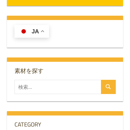
JA
素材を探す
検
検
索
索
対
象:
CATEGORY