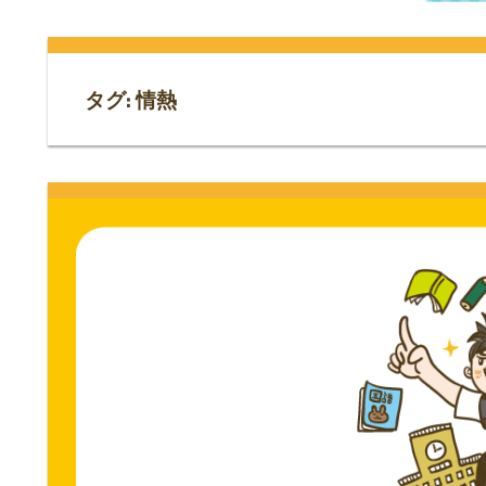
門
ス
ト
サ
専
タグ:
情熱
門
イ
サ
イ
ト。
ト。