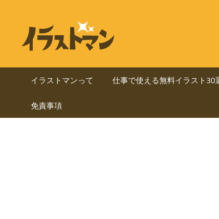
コ
ン
ビ
イ
テ
ラ
ジ
ン
ス
ト
ツ
ネ
マ
へ
イラストマンって
仕事で使える無料イラスト30
ン
ス
ス・
は
免責事項
キ
人
ッ
資
物
プ
を
料
中
心
に
と
し
使
た
ai