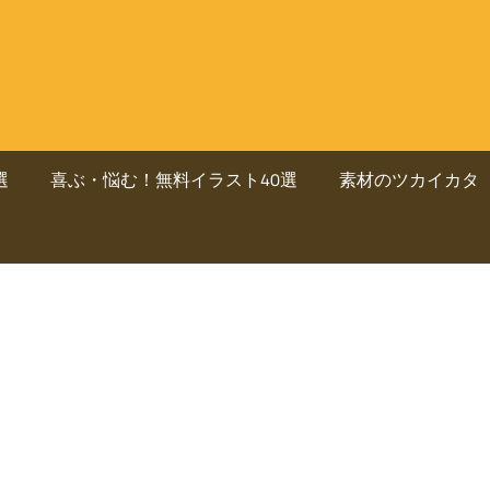
選
喜ぶ・悩む！無料イラスト40選
素材のツカイカタ