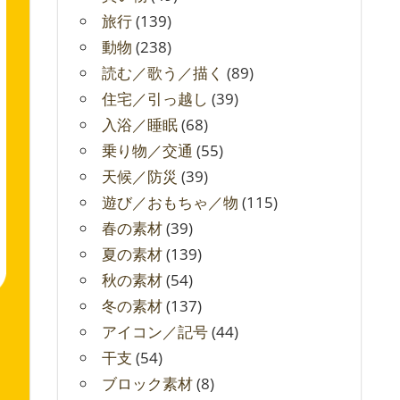
旅行
(139)
動物
(238)
読む／歌う／描く
(89)
住宅／引っ越し
(39)
入浴／睡眠
(68)
乗り物／交通
(55)
天候／防災
(39)
遊び／おもちゃ／物
(115)
春の素材
(39)
夏の素材
(139)
秋の素材
(54)
冬の素材
(137)
アイコン／記号
(44)
干支
(54)
ブロック素材
(8)