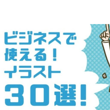
え
デ
ー
る
タ
を
人
ダ
ウ
物
ン
ロ
イ
ー
ラ
ド
で
ス
き
る
ト
人
物
専
イ
ラ