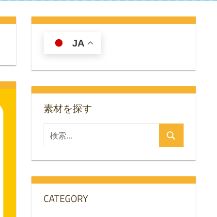
JA
素材を探す
検
検
索
索
対
象:
CATEGORY