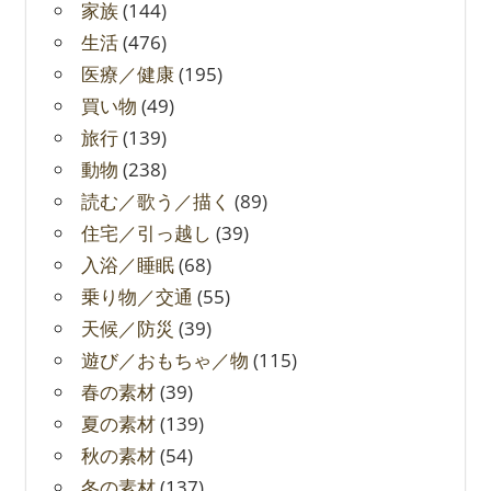
家族
(144)
生活
(476)
医療／健康
(195)
買い物
(49)
旅行
(139)
動物
(238)
読む／歌う／描く
(89)
住宅／引っ越し
(39)
入浴／睡眠
(68)
乗り物／交通
(55)
天候／防災
(39)
遊び／おもちゃ／物
(115)
春の素材
(39)
夏の素材
(139)
秋の素材
(54)
冬の素材
(137)