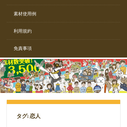
イ
ト。
ラ
素材使用例
ス
ト
利用規約
専
門
サ
免責事項
イ
ト。
タグ:
恋人