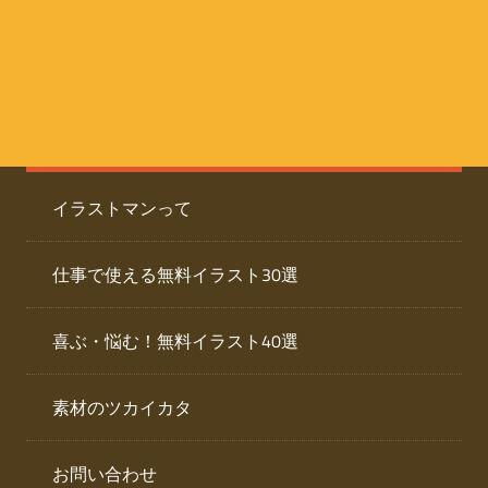
た
人
ai
物
デ
ー
イ
タ
を
ラ
ダ
イラストマンって
ウ
ス
ン
ト
ロ
仕事で使える無料イラスト30選
ー
専
ド
喜ぶ・悩む！無料イラスト40選
で
門
き
素材のツカイカタ
サ
る
人
イ
物
お問い合わせ