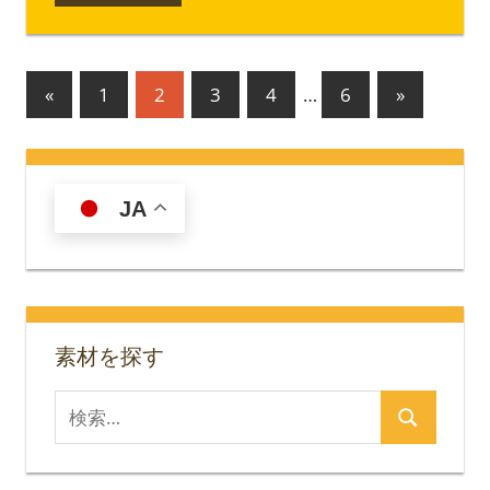
投
前
次
«
1
2
3
4
…
6
»
の
の
稿
記
記
の
事
事
JA
ペ
ー
ジ
送
素材を探す
り
検
検
索
索
対