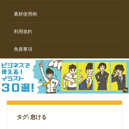
イ
ト。
ラ
素材使用例
ス
ト
利用規約
専
門
サ
免責事項
イ
ト。
タグ:
怠ける