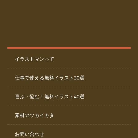
た
人
ai
物
デ
ー
イ
タ
を
ラ
ダ
イラストマンって
ウ
ス
ン
ト
ロ
仕事で使える無料イラスト30選
ー
専
ド
喜ぶ・悩む！無料イラスト40選
で
門
き
素材のツカイカタ
サ
る
人
イ
物
お問い合わせ