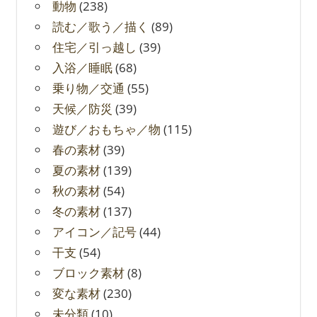
動物
(238)
読む／歌う／描く
(89)
住宅／引っ越し
(39)
入浴／睡眠
(68)
乗り物／交通
(55)
天候／防災
(39)
遊び／おもちゃ／物
(115)
春の素材
(39)
夏の素材
(139)
秋の素材
(54)
冬の素材
(137)
アイコン／記号
(44)
干支
(54)
ブロック素材
(8)
変な素材
(230)
未分類
(10)