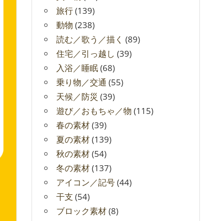
旅行
(139)
動物
(238)
読む／歌う／描く
(89)
住宅／引っ越し
(39)
入浴／睡眠
(68)
乗り物／交通
(55)
天候／防災
(39)
遊び／おもちゃ／物
(115)
春の素材
(39)
夏の素材
(139)
秋の素材
(54)
冬の素材
(137)
アイコン／記号
(44)
干支
(54)
ブロック素材
(8)