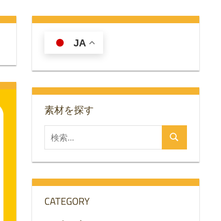
JA
素材を探す
検
検
索
索
対
象:
CATEGORY