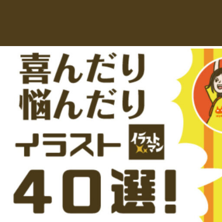
え
デ
ー
る
タ
を
人
ダ
ウ
物
ン
ロ
イ
ー
ラ
ド
で
ス
き
る
ト
人
物
専
イ
ラ