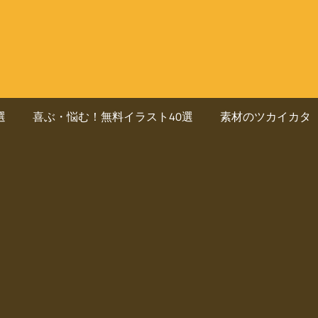
選
喜ぶ・悩む！無料イラスト40選
素材のツカイカタ