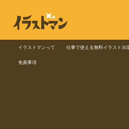
コ
ン
ビ
イ
テ
ラ
ジ
ン
ス
ト
ツ
ネ
マ
へ
イラストマンって
仕事で使える無料イラスト30
ン
ス
ス・
は
免責事項
キ
人
ッ
資
物
プ
を
料
中
心
に
と
し
使
た
ai