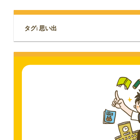
門
ス
ト
サ
専
タグ:
思い出
門
イ
サ
イ
ト。
ト。