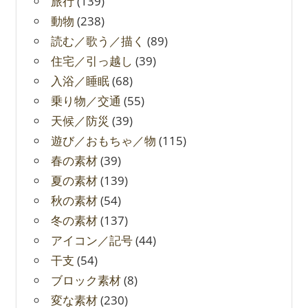
旅行
(139)
動物
(238)
読む／歌う／描く
(89)
住宅／引っ越し
(39)
入浴／睡眠
(68)
乗り物／交通
(55)
天候／防災
(39)
遊び／おもちゃ／物
(115)
春の素材
(39)
夏の素材
(139)
秋の素材
(54)
冬の素材
(137)
アイコン／記号
(44)
干支
(54)
ブロック素材
(8)
変な素材
(230)