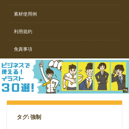
イ
ト。
ラ
素材使用例
ス
ト
利用規約
専
門
サ
免責事項
イ
ト。
タグ:
強制