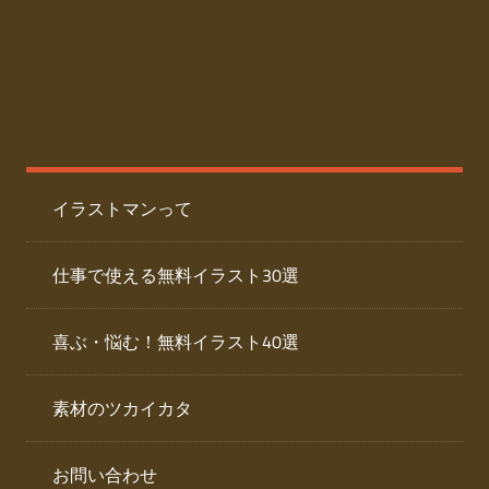
た
人
ai
物
デ
ー
イ
タ
を
ラ
ダ
イラストマンって
ウ
ス
ン
ト
ロ
仕事で使える無料イラスト30選
ー
専
ド
喜ぶ・悩む！無料イラスト40選
で
門
き
素材のツカイカタ
サ
る
人
イ
物
お問い合わせ