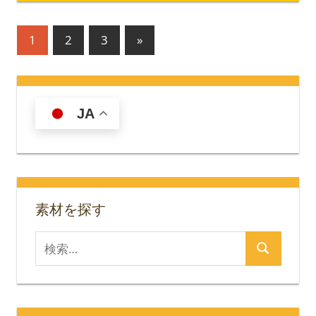
投
次
1
2
3
»
の
稿
記
の
事
JA
ペ
ー
ジ
送
素材を探す
り
検
検
索
索
対
象: