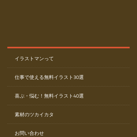
た
人
ai
物
デ
ー
イ
タ
を
ラ
ダ
イラストマンって
ウ
ス
ン
ト
ロ
仕事で使える無料イラスト30選
ー
専
ド
喜ぶ・悩む！無料イラスト40選
で
門
き
素材のツカイカタ
サ
る
人
イ
物
お問い合わせ