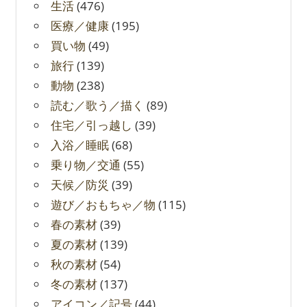
生活
(476)
医療／健康
(195)
買い物
(49)
旅行
(139)
動物
(238)
読む／歌う／描く
(89)
住宅／引っ越し
(39)
入浴／睡眠
(68)
乗り物／交通
(55)
天候／防災
(39)
遊び／おもちゃ／物
(115)
春の素材
(39)
夏の素材
(139)
秋の素材
(54)
冬の素材
(137)
アイコン／記号
(44)