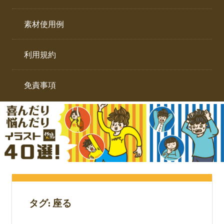
イ
ト。
ラ
素材使用例
ス
ト
利用規約
専
門
サ
免責事項
イ
ト。
タグ:
座る