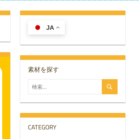
JA
素材を探す
検
検
索
索
対
象:
CATEGORY