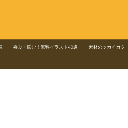
選
喜ぶ・悩む！無料イラスト40選
素材のツカイカタ