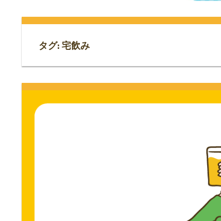
門
ス
ト
サ
専
タグ:
宅飲み
門
イ
サ
イ
ト。
ト。