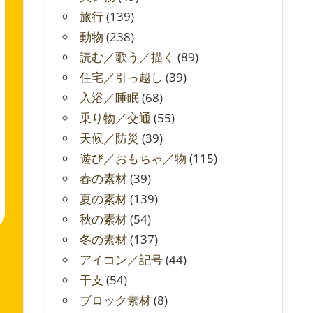
旅行
(139)
動物
(238)
読む／歌う／描く
(89)
住宅／引っ越し
(39)
入浴／睡眠
(68)
乗り物／交通
(55)
天候／防災
(39)
遊び／おもちゃ／物
(115)
春の素材
(39)
夏の素材
(139)
秋の素材
(54)
冬の素材
(137)
アイコン／記号
(44)
干支
(54)
ブロック素材
(8)