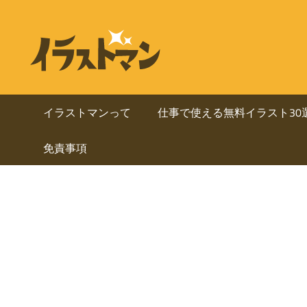
コ
ン
ビ
イ
テ
ラ
ジ
ン
ス
ト
ツ
ネ
マ
へ
イラストマンって
仕事で使える無料イラスト30
ン
ス
ス・
は
免責事項
キ
人
ッ
資
物
プ
を
料
中
心
に
と
し
使
た
ai