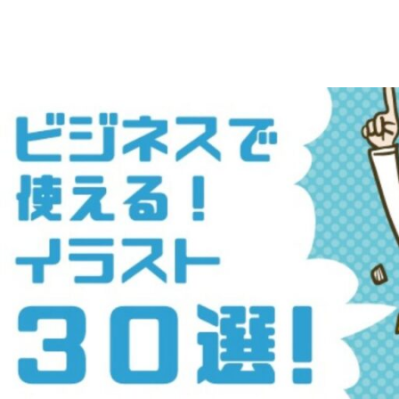
え
デ
ー
る
タ
を
人
ダ
ウ
物
ン
ロ
イ
ー
ラ
ド
で
ス
き
る
ト
人
物
専
イ
ラ