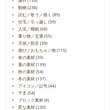
旅行
(139)
動物
(238)
読む／歌う／描く
(89)
住宅／引っ越し
(39)
入浴／睡眠
(68)
乗り物／交通
(55)
天候／防災
(39)
遊び／おもちゃ／物
(115)
春の素材
(39)
夏の素材
(139)
秋の素材
(54)
冬の素材
(137)
アイコン／記号
(44)
干支
(54)
ブロック素材
(8)
変な素材
(230)