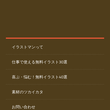
た
人
ai
物
デ
ー
イ
タ
を
ラ
ダ
イラストマンって
ウ
ス
ン
ト
ロ
仕事で使える無料イラスト30選
ー
専
ド
喜ぶ・悩む！無料イラスト40選
で
門
き
素材のツカイカタ
サ
る
人
イ
物
お問い合わせ