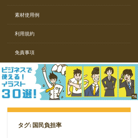
イ
ト。
ラ
素材使用例
ス
ト
利用規約
専
門
サ
免責事項
イ
ト。
タグ:
国民負担率