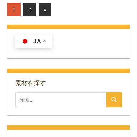
投
次
1
2
»
の
稿
記
の
事
JA
ペ
ー
ジ
送
素材を探す
り
検
検
索
索
対
象: