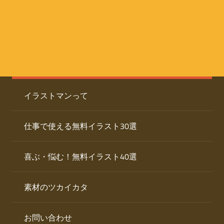
た
人
ai
物
デ
ー
イ
タ
を
ラ
ダ
イラストマンって
ウ
ス
ン
ト
ロ
仕事で使える無料イラスト30選
ー
専
ド
喜ぶ・悩む！無料イラスト40選
で
門
き
素材のツカイカタ
サ
る
人
イ
物
お問い合わせ