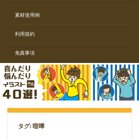
イ
ト。
ラ
素材使用例
ス
ト
利用規約
専
門
サ
免責事項
イ
ト。
タグ:
喧嘩