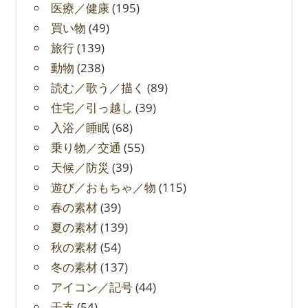
医療／健康
(195)
買い物
(49)
旅行
(139)
動物
(238)
読む／歌う／描く
(89)
住宅／引っ越し
(39)
入浴／睡眠
(68)
乗り物／交通
(55)
天候／防災
(39)
遊び／おもちゃ／物
(115)
春の素材
(39)
夏の素材
(139)
秋の素材
(54)
冬の素材
(137)
アイコン／記号
(44)
干支
(54)