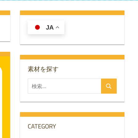
JA
素材を探す
検
検
索
索
対
象:
CATEGORY