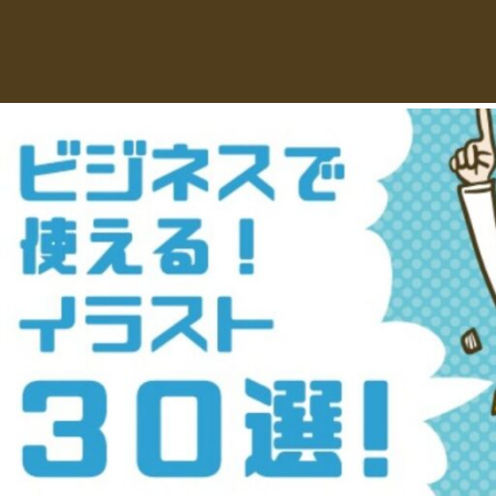
え
デ
ー
る
タ
を
人
ダ
ウ
物
ン
ロ
イ
ー
ラ
ド
で
ス
き
る
ト
人
物
専
イ
ラ