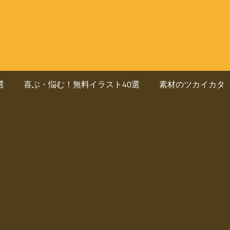
選
喜ぶ・悩む！無料イラスト40選
素材のツカイカタ