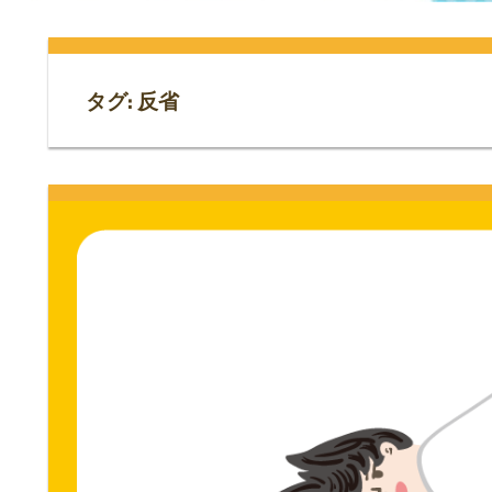
門
ス
ト
サ
専
タグ:
反省
門
イ
サ
イ
ト。
ト。