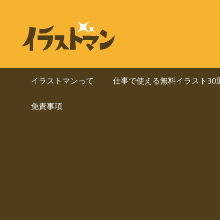
コ
ン
ビ
イ
テ
ラ
ジ
ン
ス
ト
ツ
ネ
マ
へ
イラストマンって
仕事で使える無料イラスト30
ン
ス
ス・
は
免責事項
キ
人
ッ
資
物
プ
を
料
中
心
に
と
し
使
た
ai