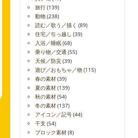
旅行
(139)
動物
(238)
読む／歌う／描く
(89)
住宅／引っ越し
(39)
入浴／睡眠
(68)
乗り物／交通
(55)
天候／防災
(39)
遊び／おもちゃ／物
(115)
春の素材
(39)
夏の素材
(139)
秋の素材
(54)
冬の素材
(137)
アイコン／記号
(44)
干支
(54)
ブロック素材
(8)