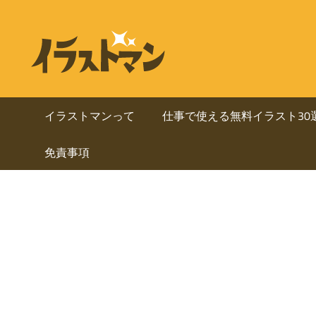
コ
ン
ビ
イ
テ
ラ
ジ
ン
ス
ト
ツ
ネ
マ
へ
イラストマンって
仕事で使える無料イラスト30
ン
ス
ス・
は
免責事項
キ
人
ッ
資
物
プ
を
料
中
心
に
と
し
使
た
ai