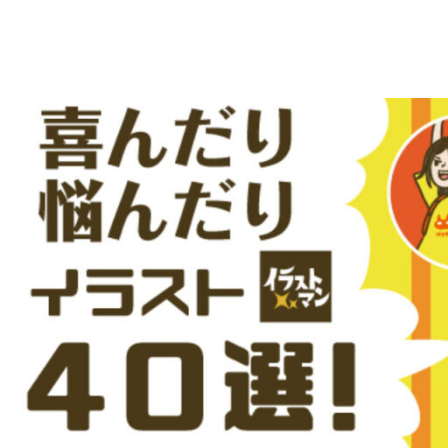
え
デ
ー
る
タ
を
人
ダ
ウ
物
ン
ロ
イ
ー
ラ
ド
で
ス
き
る
ト
人
物
専
イ
ラ