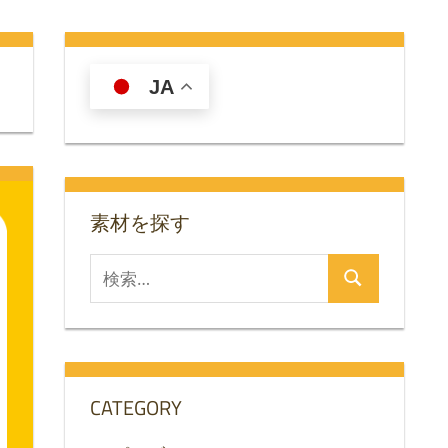
JA
素材を探す
検
検
索
索
対
象:
CATEGORY