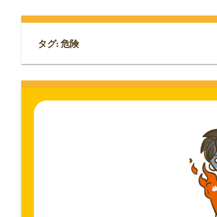
門
ス
ト
サ
専
タグ:
危険
門
イ
サ
イ
ト。
ト。