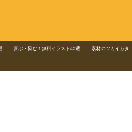
選
喜ぶ・悩む！無料イラスト40選
素材のツカイカタ