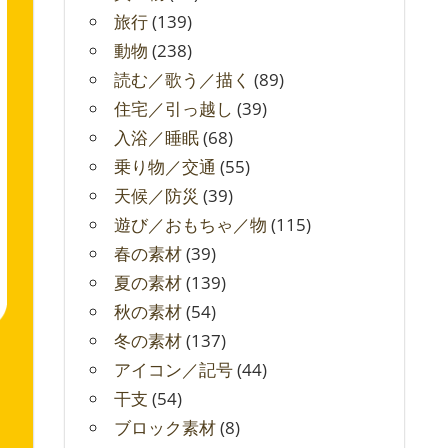
旅行
(139)
動物
(238)
読む／歌う／描く
(89)
住宅／引っ越し
(39)
入浴／睡眠
(68)
乗り物／交通
(55)
天候／防災
(39)
遊び／おもちゃ／物
(115)
春の素材
(39)
夏の素材
(139)
秋の素材
(54)
冬の素材
(137)
アイコン／記号
(44)
干支
(54)
ブロック素材
(8)