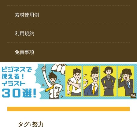
イ
ト。
ラ
素材使用例
ス
ト
利用規約
専
門
サ
免責事項
イ
ト。
タグ:
努力