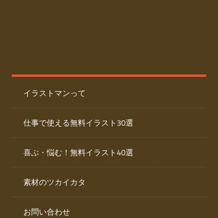
た
人
ai
物
デ
ー
イ
タ
を
ラ
ダ
イラストマンって
ウ
ス
ン
ト
ロ
仕事で使える無料イラスト30選
ー
専
ド
喜ぶ・悩む！無料イラスト40選
で
門
き
素材のツカイカタ
サ
る
人
イ
物
お問い合わせ