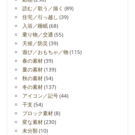
読む／歌う／描く
(89)
住宅／引っ越し
(39)
入浴／睡眠
(68)
乗り物／交通
(55)
天候／防災
(39)
遊び／おもちゃ／物
(115)
春の素材
(39)
夏の素材
(139)
秋の素材
(54)
冬の素材
(137)
アイコン／記号
(44)
干支
(54)
ブロック素材
(8)
変な素材
(230)
未分類
(10)