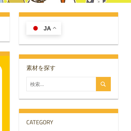
JA
素材を探す
検
検
索
索
対
象:
CATEGORY