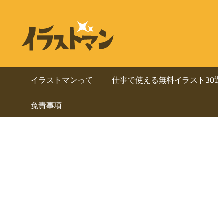
コ
ン
ビ
イ
テ
ラ
ジ
ン
ス
ト
ツ
ネ
マ
へ
イラストマンって
仕事で使える無料イラスト30
ン
ス
ス・
は
免責事項
キ
人
ッ
資
物
プ
を
料
中
心
に
と
し
使
た
ai