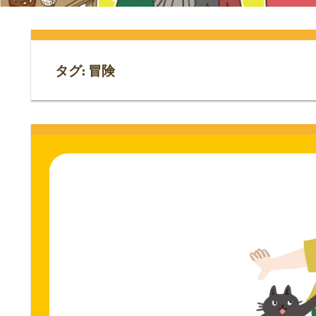
門
ス
ト
サ
専
門
タグ:
冒険
イ
サ
イ
ト。
ト。