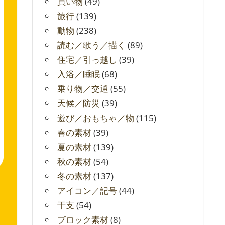
買い物
(49)
旅行
(139)
動物
(238)
読む／歌う／描く
(89)
住宅／引っ越し
(39)
入浴／睡眠
(68)
乗り物／交通
(55)
天候／防災
(39)
遊び／おもちゃ／物
(115)
春の素材
(39)
夏の素材
(139)
秋の素材
(54)
冬の素材
(137)
アイコン／記号
(44)
干支
(54)
ブロック素材
(8)