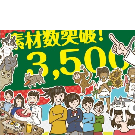
え
デ
ー
る
タ
を
人
ダ
ウ
物
ン
ロ
イ
ー
ラ
ド
で
ス
き
る
ト
人
物
専
イ
ラ