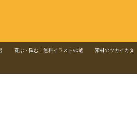
選
喜ぶ・悩む！無料イラスト40選
素材のツカイカタ