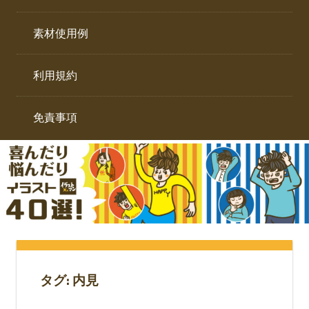
イ
ト。
ラ
素材使用例
ス
ト
利用規約
専
門
サ
免責事項
イ
ト。
タグ:
内見