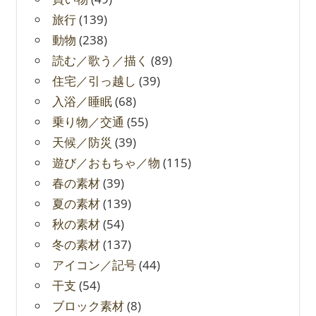
旅行
(139)
動物
(238)
読む／歌う／描く
(89)
住宅／引っ越し
(39)
入浴／睡眠
(68)
乗り物／交通
(55)
天候／防災
(39)
遊び／おもちゃ／物
(115)
春の素材
(39)
夏の素材
(139)
秋の素材
(54)
冬の素材
(137)
アイコン／記号
(44)
干支
(54)
ブロック素材
(8)