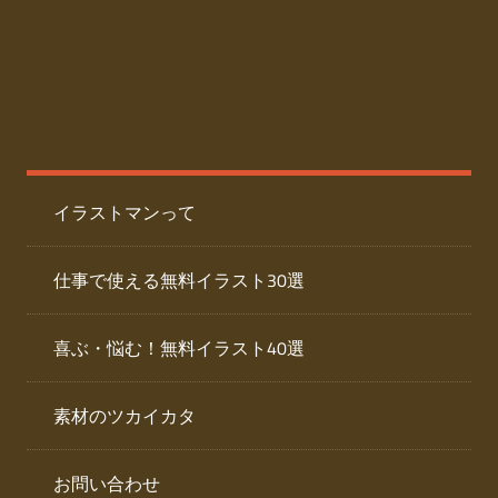
た
人
ai
物
デ
ー
イ
タ
を
ラ
ダ
イラストマンって
ウ
ス
ン
ト
ロ
仕事で使える無料イラスト30選
ー
専
ド
喜ぶ・悩む！無料イラスト40選
で
門
き
素材のツカイカタ
サ
る
人
イ
物
お問い合わせ