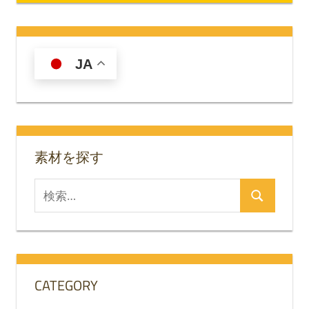
JA
素材を探す
検
検
索
索
対
象:
CATEGORY