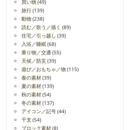
買い物
(49)
旅行
(139)
動物
(238)
読む／歌う／描く
(89)
住宅／引っ越し
(39)
入浴／睡眠
(68)
乗り物／交通
(55)
天候／防災
(39)
遊び／おもちゃ／物
(115)
春の素材
(39)
夏の素材
(139)
秋の素材
(54)
冬の素材
(137)
アイコン／記号
(44)
干支
(54)
ブロック素材
(8)