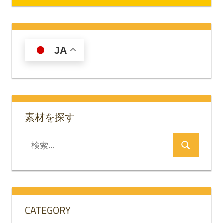
JA
素材を探す
検
検
索
索
対
象:
CATEGORY