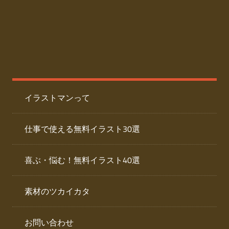
た
人
ai
物
デ
ー
イ
タ
を
ラ
ダ
イラストマンって
ウ
ス
ン
ト
ロ
仕事で使える無料イラスト30選
ー
専
ド
喜ぶ・悩む！無料イラスト40選
で
門
き
素材のツカイカタ
サ
る
人
イ
物
お問い合わせ