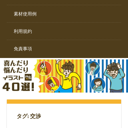
イ
ト。
ラ
素材使用例
ス
ト
利用規約
専
門
サ
免責事項
イ
ト。
タグ:
交渉