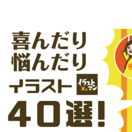
え
デ
ー
る
タ
を
人
ダ
ウ
物
ン
ロ
イ
ー
ラ
ド
で
ス
き
る
ト
人
物
専
イ
ラ