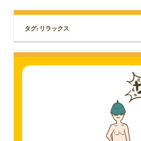
門
ス
ト
サ
専
タグ:
リラックス
門
イ
サ
イ
ト。
ト。