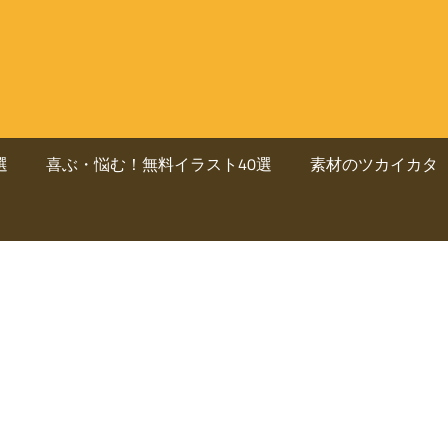
選
喜ぶ・悩む！無料イラスト40選
素材のツカイカタ