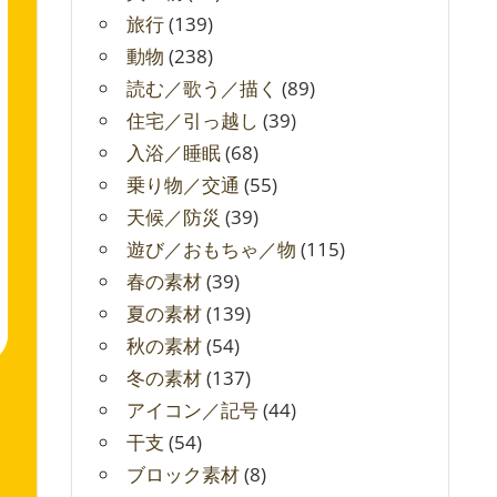
旅行
(139)
動物
(238)
読む／歌う／描く
(89)
住宅／引っ越し
(39)
入浴／睡眠
(68)
乗り物／交通
(55)
天候／防災
(39)
遊び／おもちゃ／物
(115)
春の素材
(39)
夏の素材
(139)
秋の素材
(54)
冬の素材
(137)
アイコン／記号
(44)
干支
(54)
ブロック素材
(8)