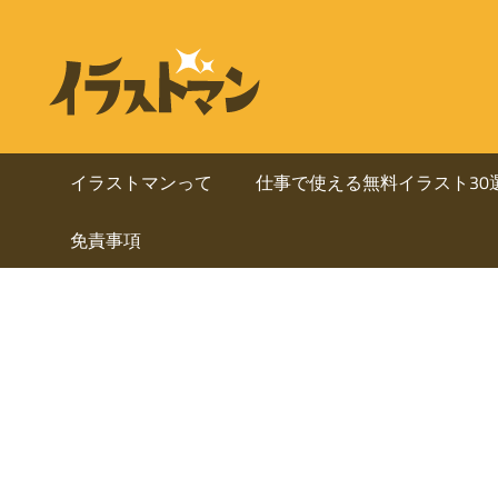
コ
ン
ビ
イ
テ
ラ
ジ
ン
ス
ト
ツ
ネ
マ
へ
イラストマンって
仕事で使える無料イラスト30
ン
ス
ス・
は
免責事項
キ
人
ッ
資
物
プ
を
料
中
心
に
と
し
使
た
ai