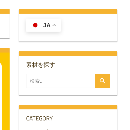
JA
素材を探す
検
検
索
索
対
象:
CATEGORY