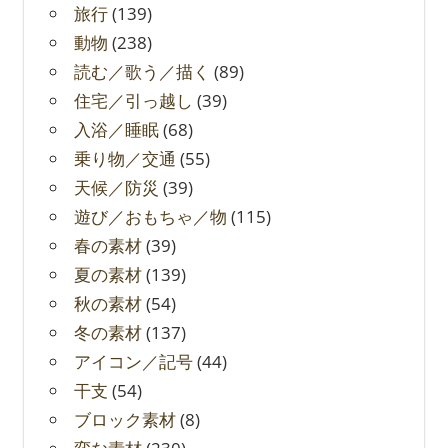
旅行
(139)
動物
(238)
読む／歌う／描く
(89)
住宅／引っ越し
(39)
入浴／睡眠
(68)
乗り物／交通
(55)
天候／防災
(39)
遊び／おもちゃ／物
(115)
春の素材
(39)
夏の素材
(139)
秋の素材
(54)
冬の素材
(137)
アイコン／記号
(44)
干支
(54)
ブロック素材
(8)