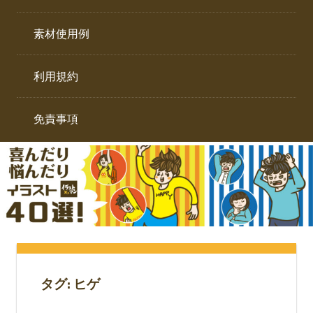
イ
ト。
ラ
素材使用例
ス
ト
利用規約
専
門
サ
免責事項
イ
ト。
タグ:
ヒゲ