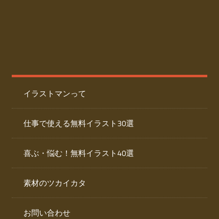
た
人
ai
物
デ
ー
イ
タ
を
ラ
ダ
イラストマンって
ウ
ス
ン
ト
ロ
仕事で使える無料イラスト30選
ー
専
ド
喜ぶ・悩む！無料イラスト40選
で
門
き
素材のツカイカタ
サ
る
人
イ
物
お問い合わせ