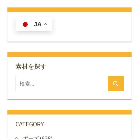
JA
素材を探す
検
検
索
索
対
象:
CATEGORY
ポーズ
(638)