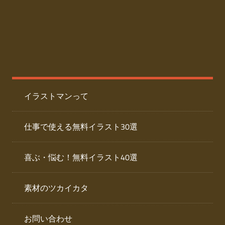
た
人
ai
物
デ
ー
イ
タ
を
ラ
ダ
イラストマンって
ウ
ス
ン
ト
ロ
仕事で使える無料イラスト30選
ー
専
ド
喜ぶ・悩む！無料イラスト40選
で
門
き
素材のツカイカタ
サ
る
人
イ
物
お問い合わせ