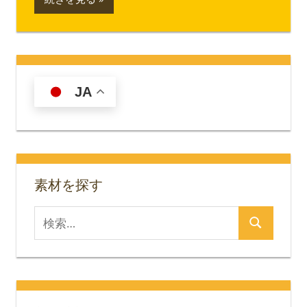
JA
素材を探す
検
検
索
索
対
象: