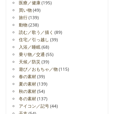
医療／健康
(195)
買い物
(49)
旅行
(139)
動物
(238)
読む／歌う／描く
(89)
住宅／引っ越し
(39)
入浴／睡眠
(68)
乗り物／交通
(55)
天候／防災
(39)
遊び／おもちゃ／物
(115)
春の素材
(39)
夏の素材
(139)
秋の素材
(54)
冬の素材
(137)
アイコン／記号
(44)
干支
(54)