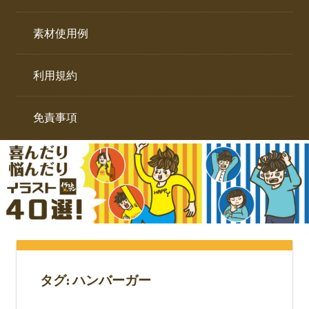
イ
ト。
ラ
素材使用例
ス
ト
利用規約
専
門
サ
免責事項
イ
ト。
タグ:
ハンバーガー