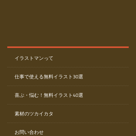
た
人
ai
物
デ
ー
イ
タ
を
ラ
ダ
イラストマンって
ウ
ス
ン
ト
ロ
仕事で使える無料イラスト30選
ー
専
ド
喜ぶ・悩む！無料イラスト40選
で
門
き
素材のツカイカタ
サ
る
人
イ
物
お問い合わせ