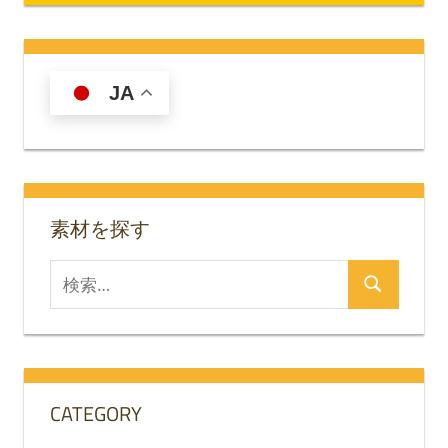
JA
素材を探す
検
検
索
索
対
象:
CATEGORY