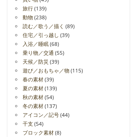
旅行
(139)
動物
(238)
読む／歌う／描く
(89)
住宅／引っ越し
(39)
入浴／睡眠
(68)
乗り物／交通
(55)
天候／防災
(39)
遊び／おもちゃ／物
(115)
春の素材
(39)
夏の素材
(139)
秋の素材
(54)
冬の素材
(137)
アイコン／記号
(44)
干支
(54)
ブロック素材
(8)