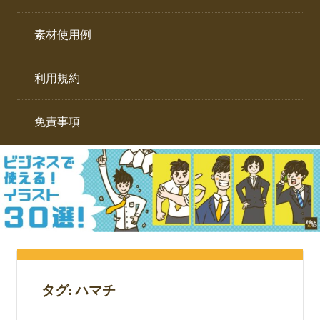
イ
ト。
ラ
素材使用例
ス
ト
利用規約
専
門
サ
免責事項
イ
ト。
タグ:
ハマチ