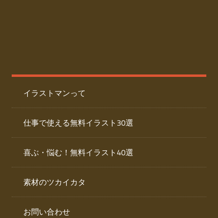
た
人
ai
物
デ
ー
イ
タ
を
ラ
ダ
イラストマンって
ウ
ス
ン
ト
ロ
仕事で使える無料イラスト30選
ー
専
ド
喜ぶ・悩む！無料イラスト40選
で
門
き
素材のツカイカタ
サ
る
人
イ
物
お問い合わせ