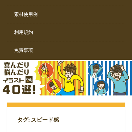
イ
ト。
ラ
素材使用例
ス
ト
利用規約
専
門
サ
免責事項
イ
ト。
タグ:
スピード感