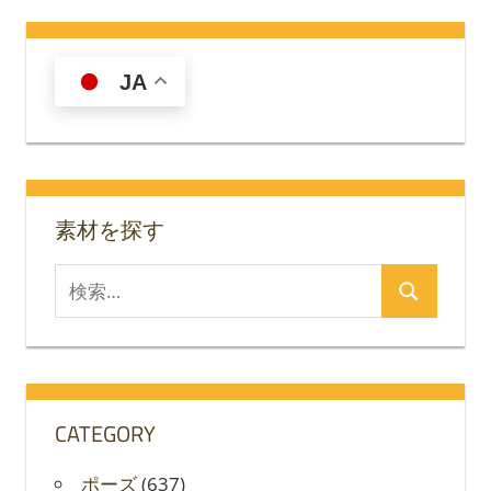
JA
素材を探す
検
検
索
索
対
象:
CATEGORY
ポーズ
(637)