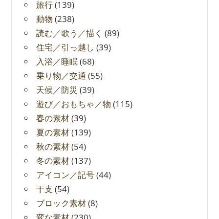
旅行
(139)
動物
(238)
読む／歌う／描く
(89)
住宅／引っ越し
(39)
入浴／睡眠
(68)
乗り物／交通
(55)
天候／防災
(39)
遊び／おもちゃ／物
(115)
春の素材
(39)
夏の素材
(139)
秋の素材
(54)
冬の素材
(137)
アイコン／記号
(44)
干支
(54)
ブロック素材
(8)
変な素材
(230)