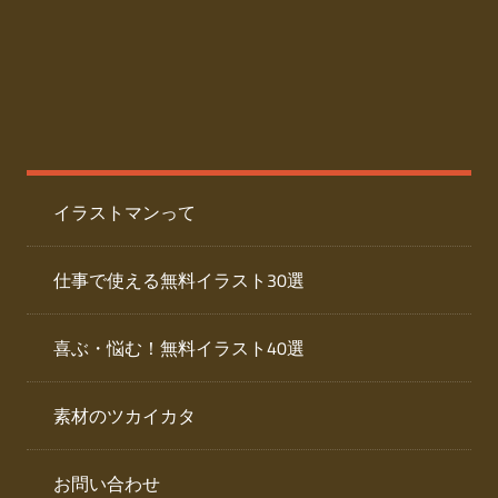
た
人
ai
物
デ
ー
イ
タ
を
ラ
ダ
イラストマンって
ウ
ス
ン
ト
ロ
仕事で使える無料イラスト30選
ー
専
ド
喜ぶ・悩む！無料イラスト40選
で
門
き
素材のツカイカタ
サ
る
人
イ
物
お問い合わせ