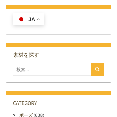
JA
素材を探す
検
検
索
索
対
象:
CATEGORY
ポーズ
(638)