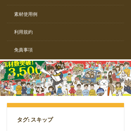
イ
ト。
ラ
素材使用例
ス
ト
利用規約
専
門
サ
免責事項
イ
ト。
タグ:
スキップ