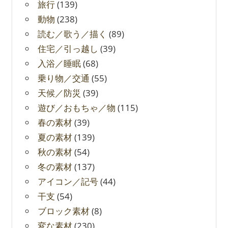
旅行
(139)
動物
(238)
読む／歌う／描く
(89)
住宅／引っ越し
(39)
入浴／睡眠
(68)
乗り物／交通
(55)
天候／防災
(39)
遊び／おもちゃ／物
(115)
春の素材
(39)
夏の素材
(139)
秋の素材
(54)
冬の素材
(137)
アイコン／記号
(44)
干支
(54)
ブロック素材
(8)
変な素材
(230)