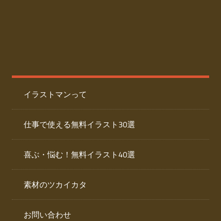
た
人
ai
物
デ
ー
イ
タ
を
ラ
ダ
イラストマンって
ウ
ス
ン
ト
ロ
仕事で使える無料イラスト30選
ー
専
ド
喜ぶ・悩む！無料イラスト40選
で
門
き
素材のツカイカタ
サ
る
人
イ
物
お問い合わせ