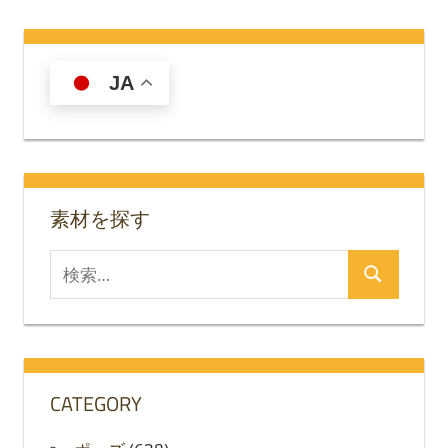
の
の
稿
記
記
の
事
事
JA
ペ
ー
ジ
送
素材を探す
り
検
検
索
索
対
象:
CATEGORY