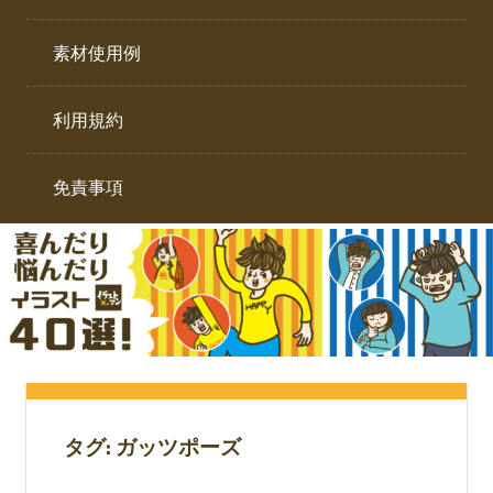
イ
ト。
ラ
素材使用例
ス
ト
利用規約
専
門
サ
免責事項
イ
ト。
タグ:
ガッツポーズ