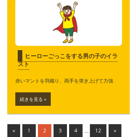
ヒーローごっこをする男の子のイラ
スト
赤いマントを羽織り、両手を突き上げて力強
続きを見る
投
前
次
«
1
2
3
4
…
12
»