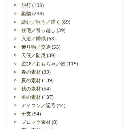
旅行
(139)
動物
(238)
読む／歌う／描く
(89)
住宅／引っ越し
(39)
入浴／睡眠
(68)
乗り物／交通
(55)
天候／防災
(39)
遊び／おもちゃ／物
(115)
春の素材
(39)
夏の素材
(139)
秋の素材
(54)
冬の素材
(137)
アイコン／記号
(44)
干支
(54)
ブロック素材
(8)