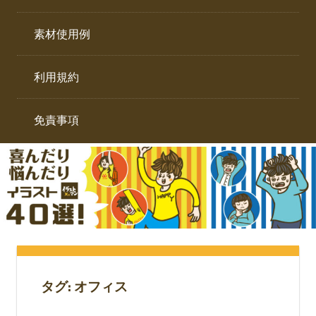
イ
ト。
ラ
素材使用例
ス
ト
利用規約
専
門
サ
免責事項
イ
ト。
タグ:
オフィス