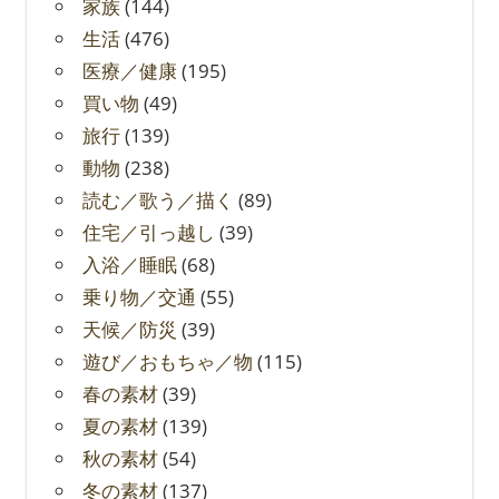
家族
(144)
生活
(476)
医療／健康
(195)
買い物
(49)
旅行
(139)
動物
(238)
読む／歌う／描く
(89)
住宅／引っ越し
(39)
入浴／睡眠
(68)
乗り物／交通
(55)
天候／防災
(39)
遊び／おもちゃ／物
(115)
春の素材
(39)
夏の素材
(139)
秋の素材
(54)
冬の素材
(137)