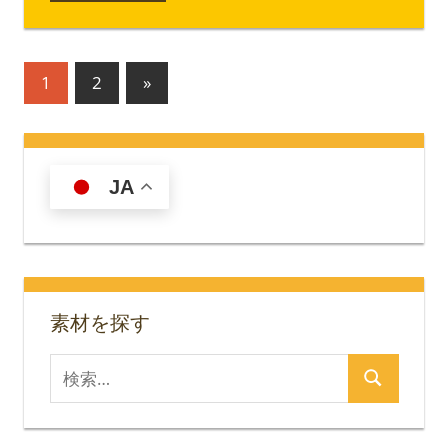
投
次
1
2
»
の
稿
記
の
事
JA
ペ
ー
ジ
送
素材を探す
り
検
検
索
索
対