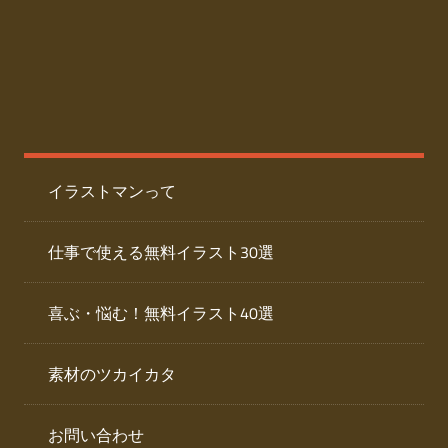
た
人
ai
物
デ
ー
イ
タ
を
ラ
ダ
イラストマンって
ウ
ス
ン
ト
ロ
仕事で使える無料イラスト30選
ー
専
ド
喜ぶ・悩む！無料イラスト40選
で
門
き
素材のツカイカタ
サ
る
人
イ
物
お問い合わせ