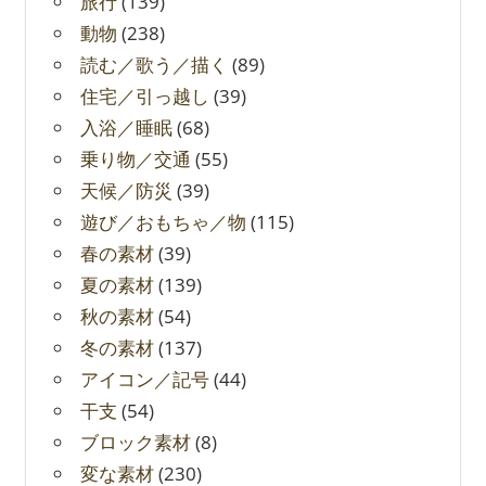
旅行
(139)
動物
(238)
読む／歌う／描く
(89)
住宅／引っ越し
(39)
入浴／睡眠
(68)
乗り物／交通
(55)
天候／防災
(39)
遊び／おもちゃ／物
(115)
春の素材
(39)
夏の素材
(139)
秋の素材
(54)
冬の素材
(137)
アイコン／記号
(44)
干支
(54)
ブロック素材
(8)
変な素材
(230)