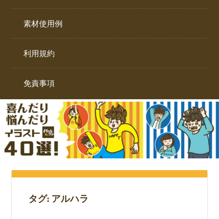
イ
ト。
ラ
素材使用例
ス
ト
利用規約
専
門
サ
免責事項
イ
ト。
タグ:
アルハラ