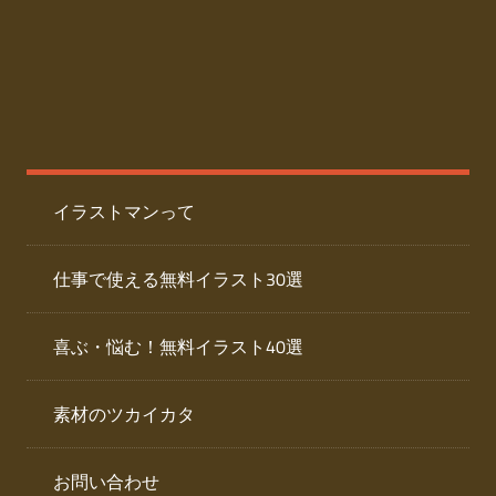
た
人
ai
物
デ
ー
イ
タ
を
ラ
ダ
イラストマンって
ウ
ス
ン
ト
ロ
仕事で使える無料イラスト30選
ー
専
ド
喜ぶ・悩む！無料イラスト40選
で
門
き
素材のツカイカタ
サ
る
人
イ
物
お問い合わせ