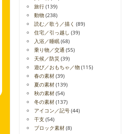
旅行
(139)
動物
(238)
読む／歌う／描く
(89)
住宅／引っ越し
(39)
入浴／睡眠
(68)
乗り物／交通
(55)
天候／防災
(39)
遊び／おもちゃ／物
(115)
春の素材
(39)
夏の素材
(139)
秋の素材
(54)
冬の素材
(137)
アイコン／記号
(44)
干支
(54)
ブロック素材
(8)