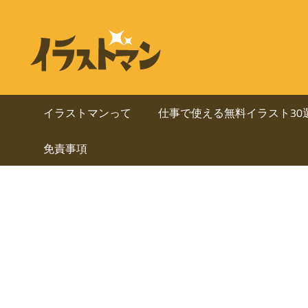
コ
ン
ビ
イ
テ
ラ
ジ
ン
ス
ト
ツ
ネ
マ
へ
イラストマンって
仕事で使える無料イラスト30
ン
ス
ス・
は
免責事項
キ
人
ッ
資
物
プ
を
料
中
心
に
と
し
使
た
ai