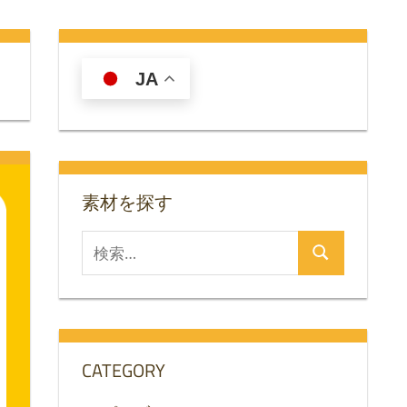
JA
素材を探す
検
検
索
索
対
象:
CATEGORY