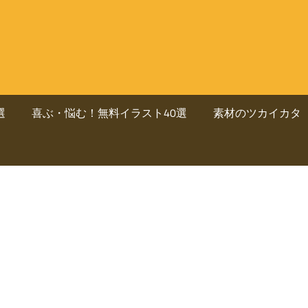
選
喜ぶ・悩む！無料イラスト40選
素材のツカイカタ