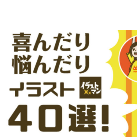
え
デ
ー
る
タ
を
人
ダ
ウ
物
ン
ロ
イ
ー
ラ
ド
で
ス
き
る
ト
人
物
専
イ
ラ