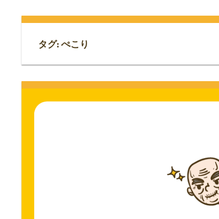
門
ス
ト
サ
専
タグ:
ぺこり
門
イ
サ
イ
ト。
ト。