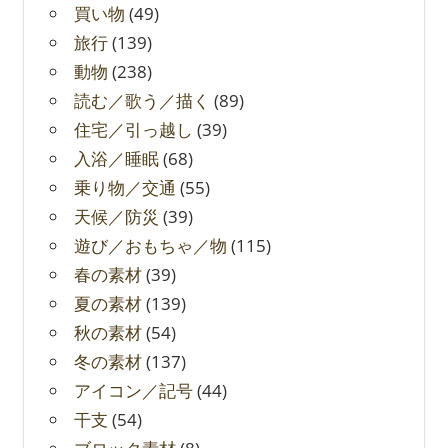
買い物
(49)
旅行
(139)
動物
(238)
読む／歌う／描く
(89)
住宅／引っ越し
(39)
入浴／睡眠
(68)
乗り物／交通
(55)
天候／防災
(39)
遊び／おもちゃ／物
(115)
春の素材
(39)
夏の素材
(139)
秋の素材
(54)
冬の素材
(137)
アイコン／記号
(44)
干支
(54)