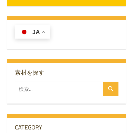
JA
素材を探す
検
検
索
索
対
象:
CATEGORY