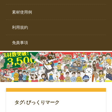
イ
ト。
ラ
素材使用例
ス
ト
利用規約
専
門
サ
免責事項
イ
ト。
タグ:
びっくりマーク