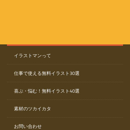
た
人
ai
物
デ
ー
イ
タ
を
ラ
ダ
イラストマンって
ウ
ス
ン
ト
ロ
仕事で使える無料イラスト30選
ー
専
ド
喜ぶ・悩む！無料イラスト40選
で
門
き
素材のツカイカタ
サ
る
人
イ
物
お問い合わせ