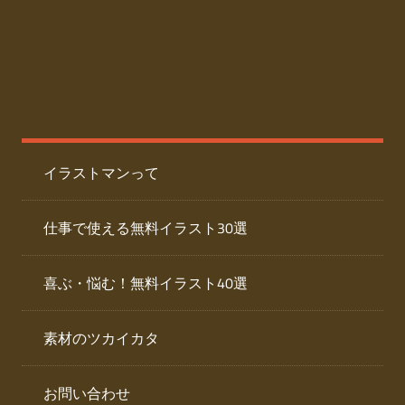
た
人
ai
物
デ
ー
イ
タ
を
ラ
ダ
イラストマンって
ウ
ス
ン
ト
ロ
仕事で使える無料イラスト30選
ー
専
ド
喜ぶ・悩む！無料イラスト40選
で
門
き
素材のツカイカタ
サ
る
人
イ
物
お問い合わせ