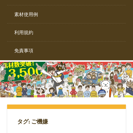
イ
ト。
ラ
素材使用例
ス
ト
利用規約
専
門
サ
免責事項
イ
ト。
タグ:
ご機嫌