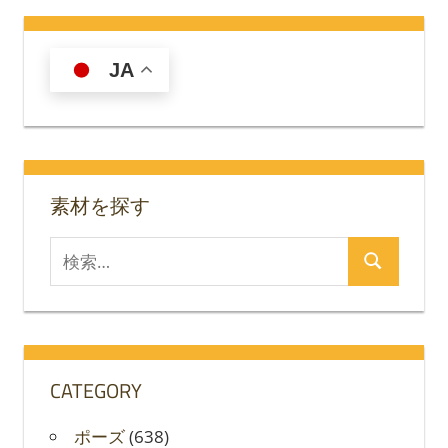
JA
素材を探す
検
検
索
索
対
象:
CATEGORY
ポーズ
(638)