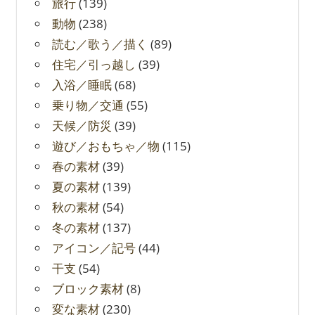
旅行
(139)
動物
(238)
読む／歌う／描く
(89)
住宅／引っ越し
(39)
入浴／睡眠
(68)
乗り物／交通
(55)
天候／防災
(39)
遊び／おもちゃ／物
(115)
春の素材
(39)
夏の素材
(139)
秋の素材
(54)
冬の素材
(137)
アイコン／記号
(44)
干支
(54)
ブロック素材
(8)
変な素材
(230)