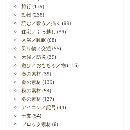
旅行
(139)
動物
(238)
読む／歌う／描く
(89)
住宅／引っ越し
(39)
入浴／睡眠
(68)
乗り物／交通
(55)
天候／防災
(39)
遊び／おもちゃ／物
(115)
春の素材
(39)
夏の素材
(139)
秋の素材
(54)
冬の素材
(137)
アイコン／記号
(44)
干支
(54)
ブロック素材
(8)