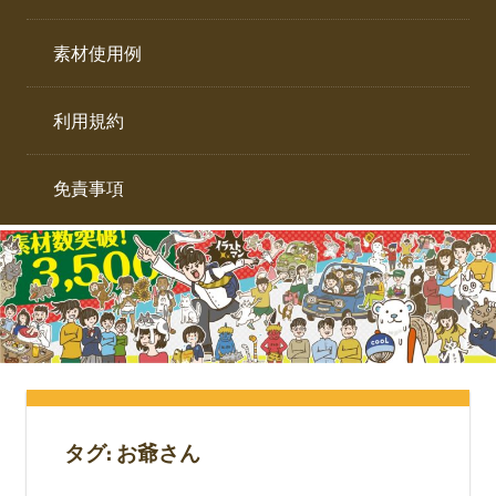
イ
ト。
ラ
素材使用例
ス
ト
利用規約
専
門
サ
免責事項
イ
ト。
タグ:
お爺さん