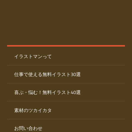
た
人
ai
物
デ
ー
イ
タ
を
ラ
ダ
イラストマンって
ウ
ス
ン
ト
ロ
仕事で使える無料イラスト30選
ー
専
ド
喜ぶ・悩む！無料イラスト40選
で
門
き
素材のツカイカタ
サ
る
人
イ
物
お問い合わせ