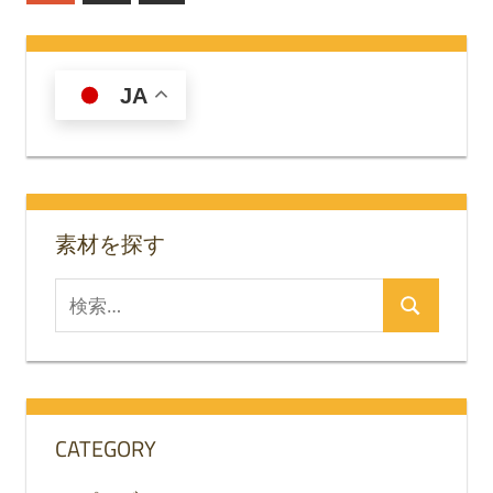
の
稿
記
の
事
JA
ペ
ー
ジ
送
素材を探す
り
検
検
索
索
対
象:
CATEGORY