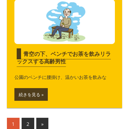
青空の下、ベンチでお茶を飲みリラ
ックスする高齢男性
公園のベンチに腰掛け、温かいお茶を飲みな
続きを見る
投
次
1
2
»