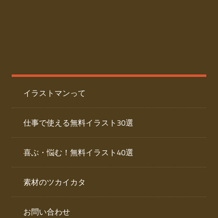
た
人
ai
物
デ
ー
イ
タ
を
ラ
ダ
イラストマンって
ウ
ス
ン
ト
ロ
仕事で使える無料イラスト30選
ー
専
ド
喜ぶ・悩む！無料イラスト40選
で
門
き
素材のツカイカタ
サ
る
人
イ
物
お問い合わせ