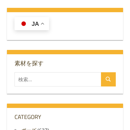
JA
素材を探す
検
検
索
索
対
象:
CATEGORY