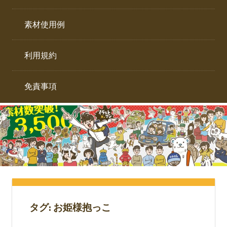
イ
ト。
ラ
素材使用例
ス
ト
利用規約
専
門
サ
免責事項
イ
ト。
タグ:
お姫様抱っこ