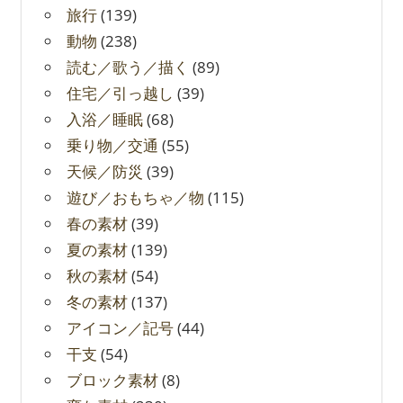
旅行
(139)
動物
(238)
読む／歌う／描く
(89)
住宅／引っ越し
(39)
入浴／睡眠
(68)
乗り物／交通
(55)
天候／防災
(39)
遊び／おもちゃ／物
(115)
春の素材
(39)
夏の素材
(139)
秋の素材
(54)
冬の素材
(137)
アイコン／記号
(44)
干支
(54)
ブロック素材
(8)