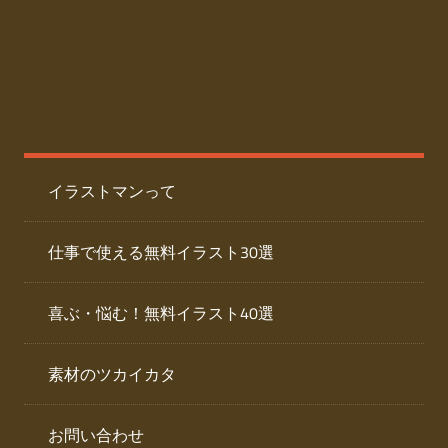
た
人
ai
物
デ
ー
イ
タ
を
ラ
ダ
イラストマンって
ウ
ス
ン
ト
ロ
仕事で使える無料イラスト30選
ー
専
ド
喜ぶ・悩む！無料イラスト40選
で
門
き
素材のツカイカタ
サ
る
人
イ
物
お問い合わせ