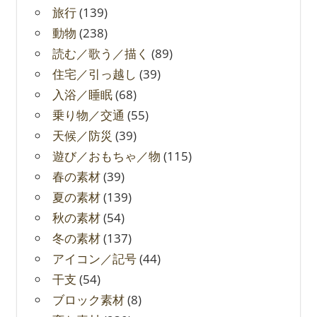
旅行
(139)
動物
(238)
読む／歌う／描く
(89)
住宅／引っ越し
(39)
入浴／睡眠
(68)
乗り物／交通
(55)
天候／防災
(39)
遊び／おもちゃ／物
(115)
春の素材
(39)
夏の素材
(139)
秋の素材
(54)
冬の素材
(137)
アイコン／記号
(44)
干支
(54)
ブロック素材
(8)