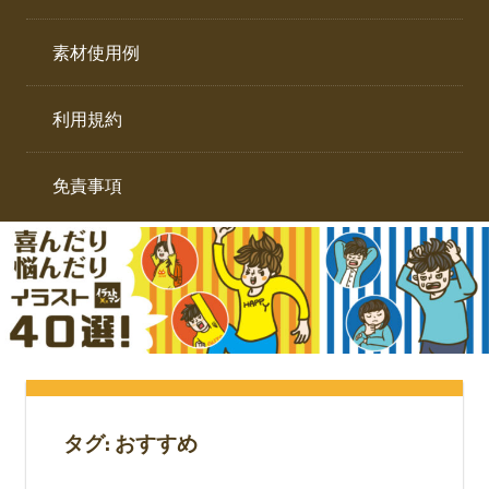
イ
ト。
ラ
素材使用例
ス
ト
利用規約
専
門
サ
免責事項
イ
ト。
タグ:
おすすめ