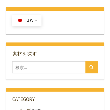
の
稿
記
の
事
JA
ペ
ー
ジ
送
素材を探す
り
検
検
索
索
対
象:
CATEGORY