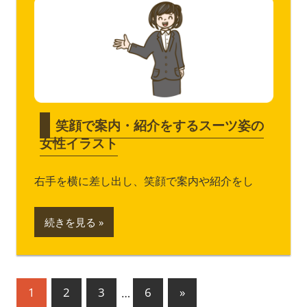
笑顔で案内・紹介をするスーツ姿の
女性イラスト
右手を横に差し出し、笑顔で案内や紹介をし
続きを見る
投
次
1
2
3
…
6
»