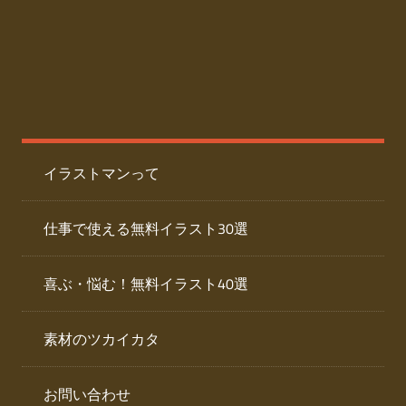
た
人
ai
物
デ
ー
イ
タ
を
ラ
ダ
イラストマンって
ウ
ス
ン
ト
ロ
仕事で使える無料イラスト30選
ー
専
ド
喜ぶ・悩む！無料イラスト40選
で
門
き
素材のツカイカタ
サ
る
人
イ
物
お問い合わせ