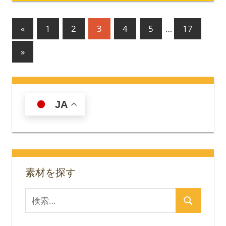
投
前
«
1
2
3
4
5
…
17
の
稿
次
»
記
の
の
事
記
ペ
事
ー
JA
ジ
送
り
素材を探す
検
検
索
索
対