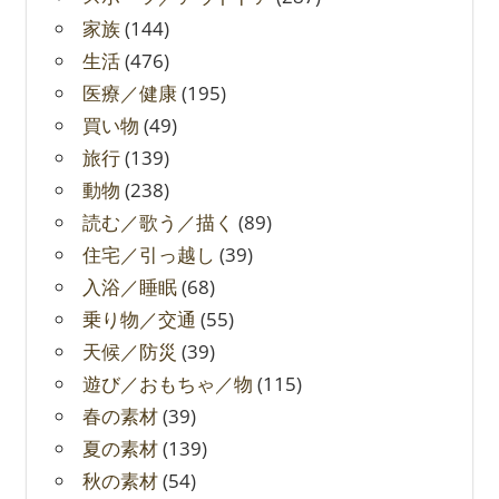
家族
(144)
生活
(476)
医療／健康
(195)
買い物
(49)
旅行
(139)
動物
(238)
読む／歌う／描く
(89)
住宅／引っ越し
(39)
入浴／睡眠
(68)
乗り物／交通
(55)
天候／防災
(39)
遊び／おもちゃ／物
(115)
春の素材
(39)
夏の素材
(139)
秋の素材
(54)