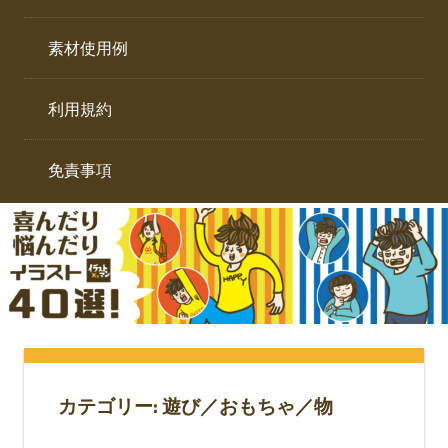
イ
ト。
ラ
素材使用例
ス
ト
利用規約
専
門
サ
免責事項
イ
ト。
カテゴリー:
遊び／おもちゃ／物